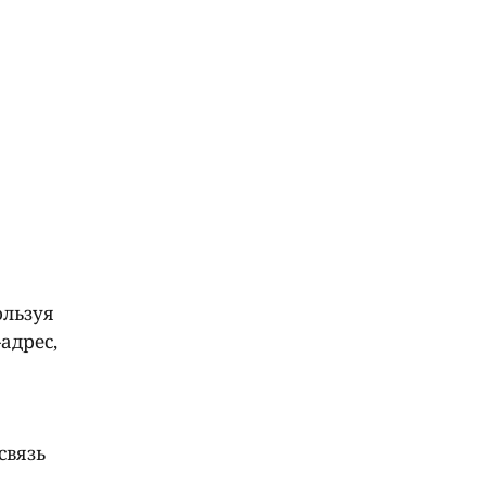
ользуя
адрес,
связь