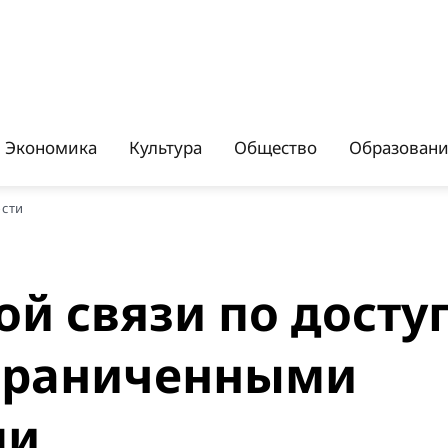
Экономика
Культура
Общество
Образован
ости
й связи по досту
ограниченными
ми