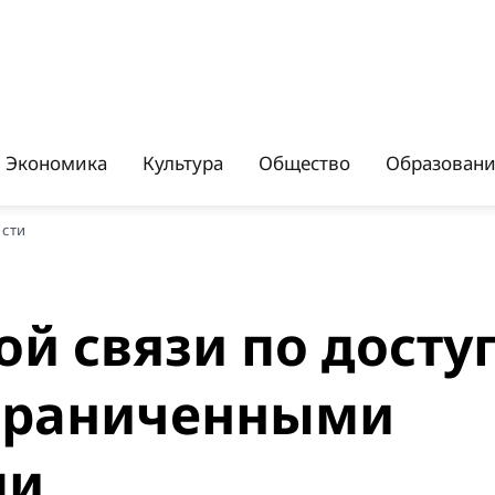
Экономика
Культура
Общество
Образован
ости
й связи по досту
ограниченными
ми