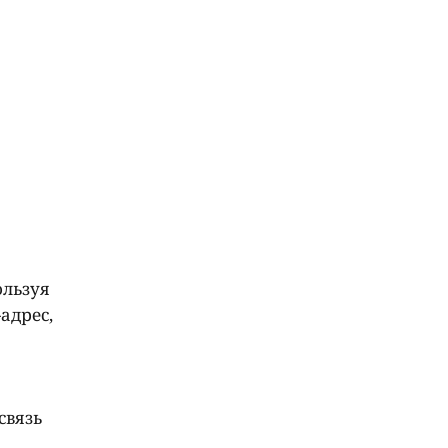
ользуя
адрес,
связь