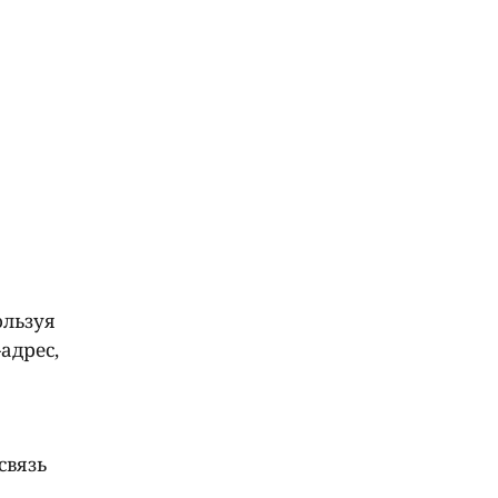
ользуя
адрес,
связь