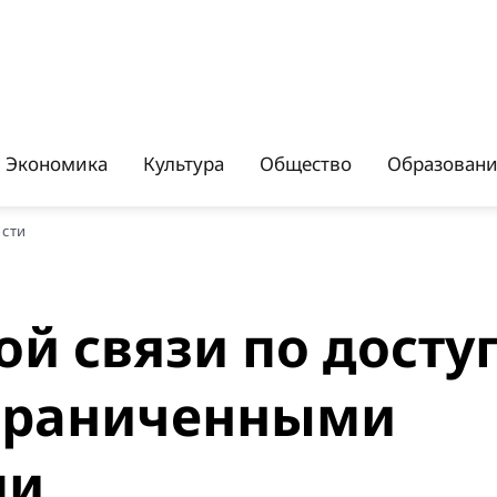
Экономика
Культура
Общество
Образован
ости
й связи по досту
ограниченными
ми