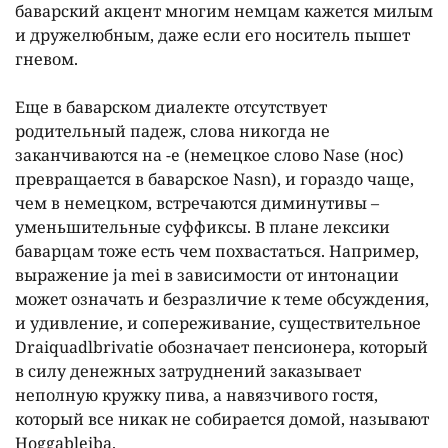
баварский акцент многим немцам кажется милым
и дружелюбным, даже если его носитель пышет
гневом.
Еще в баварском диалекте отсутствует
родительный падеж, слова никогда не
заканчиваются на -e (немецкое слово Nase (нос)
превращается в баварское Nasn), и гораздо чаще,
чем в немецком, встречаются диминутивы –
уменьшительные суффиксы. В плане лексики
баварцам тоже есть чем похвастаться. Например,
выражение ja mei в зависимости от интонации
может означать и безразличие к теме обсуждения,
и удивление, и сопереживание, существительное
Draiquadlbrivatie обозначает пенсионера, который
в силу денежных затруднений заказывает
неполную кружку пива, а навязчивого гостя,
который все никак не собирается домой, называют
Hoggableiba.