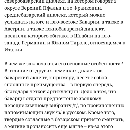
северобаварский диалект, на котором говорят в
округе Верхний Пфальц и во Франконии,
среднебаварский диалект, который можно
услышать на юге и юго-востоке Баварии, а также в
Австрии, а также южнобаварский диалект,
носители которого обитают в Швабии на юго-
западе Германии и Южном Тироле, относящемся к
Италии.
В чем же заключаются его основные особенности?
В отличие от других немецких диалектов,
баварский акцент, к примеру, несет с собой
сплошные преимущества – в первую очередь,
благодаря четкой артикуляции. Дело в том, что
баварцы отдают предпочтение звонкому
переднеязычному вибранту /r/, по произношению
напоминающий звук /р/ в русском. Кроме того,
твердые согласные в баварском принято смягчать,
а мягкие произносить еще мягче – из-за этого