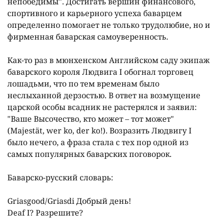
непобедимы". Достигать вершин финансового,
спортивного и карьерного успеха баварцем
определенно помогает не только трудолюбие, но и
фирменная баварская самоуверенность.
Как-то раз в мюнхенском Английском саду экипаж
баварского короля Людвига I обогнал торговец
лошадьми, что по тем временам было
неслыханной дерзостью. В ответ на возмущение
царской особы всадник не растерялся и заявил:
"Ваше Высочество, кто может – тот может"
(Majestät, wer ko, der ko!). Возразить Людвигу I
было нечего, а фраза стала с тех пор одной из
самых популярных баварских поговорок.
Баварско-русский словарь:
Griasgood/Griasdi Добрый день!
Deaf I? Разрешите?