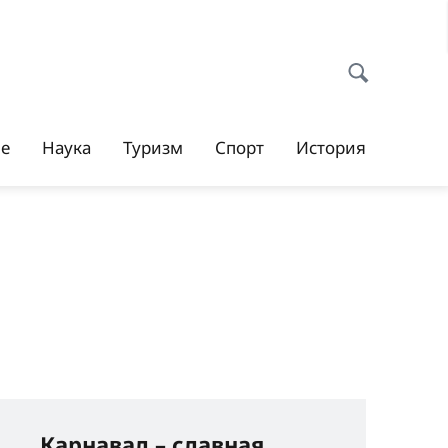
ие
Наука
Туризм
Спорт
История
Карнавал – славная