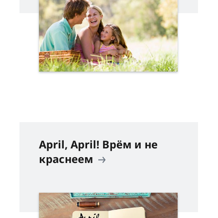
April, April! Врём и не
краснеем