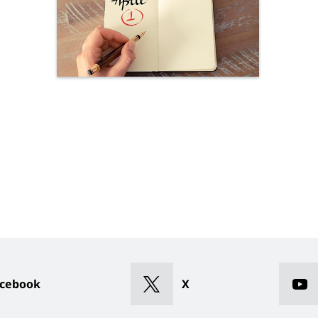
cebook
X