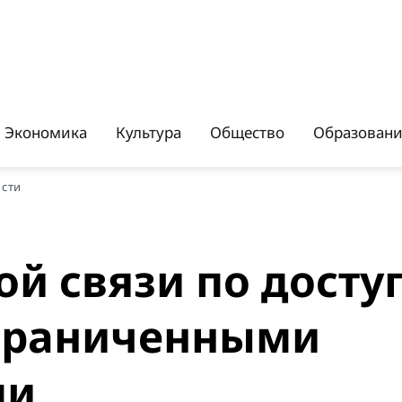
Экономика
Культура
Общество
Образован
ости
й связи по досту
ограниченными
ми