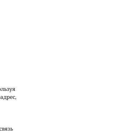
ользуя
адрес,
связь