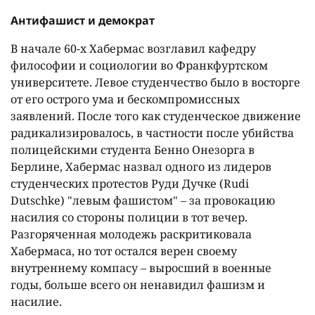
Антифашист и демократ
В начале 60-х Хабермас возглавил кафедру
философии и социологии во Франкфуртском
университете. Левое студенчество было в восторге
от его острого ума и бескомпромиссных
заявлений. После того как студенческое движение
радикализировалось, в частности после убийства
полицейскими студента Бенно Онезорга в
Берлине, Хабермас назвал одного из лидеров
студенческих протестов Руди Дучке (Rudi
Dutschke) "левым фашистом" – за провокацию
насилия со стороны полиции в тот вечер.
Разгоряченная молодежь раскритиковала
Хабермаса, но тот остался верен своему
внутреннему компасу – выросший в военные
годы, больше всего он ненавидил фашизм и
насилие.