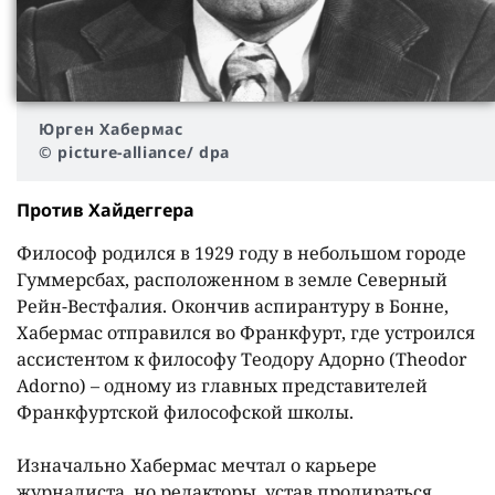
Юрген Хабермас
© picture-alliance/ dpa
Против Хайдеггера
Философ родился в 1929 году в небольшом городе
Гуммерсбах, расположенном в земле Северный
Рейн-Вестфалия. Окончив аспирантуру в Бонне,
Хабермас отправился во Франкфурт, где устроился
ассистентом к философу Теодору Адорно (Theodor
Adorno) – одному из главных представителей
Франкфуртской философской школы.
Изначально Хабермас мечтал о карьере
журналиста, но редакторы, устав продираться