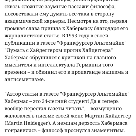
сквозь сложные заумные пассажи философа,
посоветовали ему думать все-таки в сторону
академической карьеры. Несмотря на это, первая
громкая слава пришла к Хабермасу благодаря его
журналистской статье. В 1953 году в своей
публикации в газете "Франкфуртер Альгемайне"
"Думать с Хайдеггером против Хайдеггера"
Хабермас обрушился с критикой на главного
мыслителя и интеллектуала Германии того
времени – и обвинил его в пропаганде нацизма и
антисемитизме.
"Автор статьи в газете "Франкфуртер Альгемайне"
Хабермас – это 24-летний студент! Да я теперь
вообще перестал газеты читать", – возмущенно
жаловался в письме своей жене Мартин Хайдеггер
(Martin Heidegger). А немцам дерзость Хабермаса
понравилась – философ проснулся знаменитым.