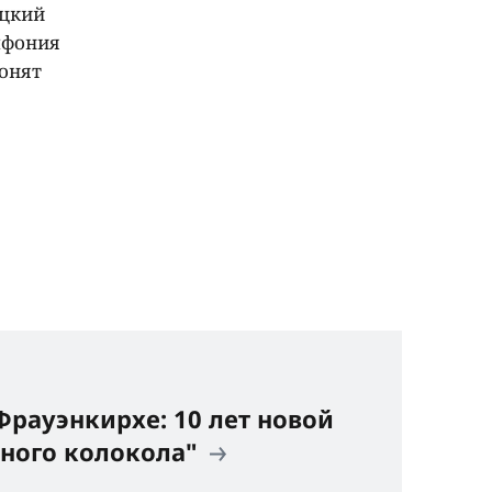
ецкий
мфония
вонят
Фрауэнкирхе: 10 лет новой
ного колокола"