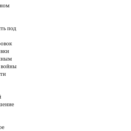
ьном
ть под
ровок
овки
енным
 войны
эти
й
ршение
ое