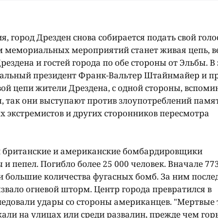
я, город Дрезден снова собирается подать свой голо
 мемориальных мероприятий станет живая цепь, 
ездена и гостей города по обе стороны от Эльбы. В
деральный президент Франк-Вальтер Штайнмайер и п
ой цепи жители Дрездена, с одной стороны, вспоми
ы, так они выступают против злоупотреблений памя
х экстремистов и других сторонников пересмотра
ни британские и американские бомбардировщики
 и пепел. Погибло более 25 000 человек. Вначале 77
 большие количества фугасных бомб. За ним после
ызвало огневой шторм. Центр города превратился в
следовали удары со стороны американцев. "Мертвые 
али на улицах или среди развалин, прежде чем гор