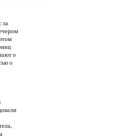
с за
вечером
 этом
ринц
нают о
тью о
3
довали
тела,
ы