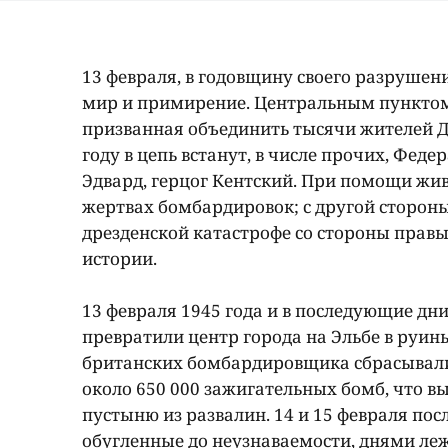
13 февраля, в годовщину своего разрушени
мир и примирение. Центральным пунктом
призванная объединить тысячи жителей Др
году в цепь встанут, в числе прочих, Фе
Эдвард, герцог Кентский. При помощи жив
жертвах бомбардировок; с другой сторон
дрезденской катастрофе со стороны правы
истории.
13 февраля 1945 года и в последующие д
превратили центр города на Эльбе в руины
британских бомбардировщика сбрасывали
около 650 000 зажигательных бомб, что в
пустыню из развалин. 14 и 15 февраля по
обугленные до неузнаваемости, днями леж