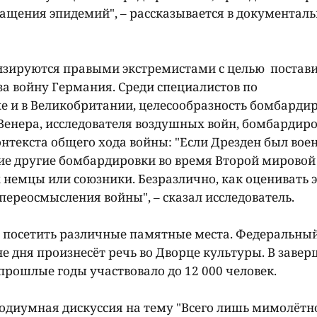
ащения эпидемий", – рассказывается в документал
зируются правыми экстремистами с целью постави
за войну Германия. Среди специалистов по
е и в Великобритании, целесообразность бомбарди
 Венера, исследователя воздушных войн, бомбардир
онтекста общего хода войны: "Если Дрезден был во
ие другие бомбардировки во время Второй мировой
их немцы или союзники. Безразлично, как оценивать 
переосмысления войны", – сказал исследователь.
я посетить различные памятные места. Федеральны
 дня произнесëт речь во Дворце культуры. В заве
 прошлые годы участвовало до 12 000 человек.
подиумная дискуссия на тему "Всего лишь мимолëтн