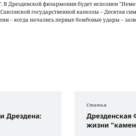
е". В Дрезденской филармонии будет исполнен "Нем
 Саксонской государственной капеллы – Десятая си
мени – когда начались первые бомбовые удары – заз
Статья
и Дрездена:
Дрезденская 
жизни "камен