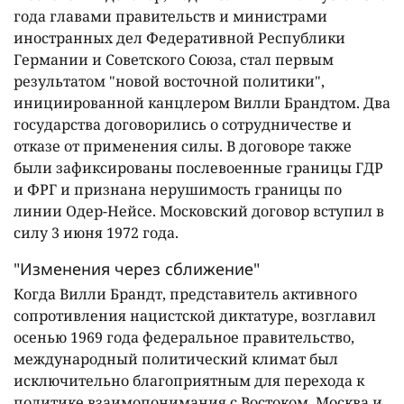
года главами правительств и министрами
иностранных дел Федеративной Республики
Германии и Советского Союза, стал первым
результатом "новой восточной политики",
инициированной канцлером Вилли Брандтом. Два
государства договорились о сотрудничестве и
отказе от применения силы. В договоре также
были зафиксированы послевоенные границы ГДР
и ФРГ и признана нерушимость границы по
линии Одер-Нейсе. Московский договор вступил в
силу 3 июня 1972 года.
"Изменения через сближение"
Когда Вилли Брандт, представитель активного
сопротивления нацистской диктатуре, возглавил
осенью 1969 года федеральное правительство,
международный политический климат был
исключительно благоприятным для перехода к
политике взаимопонимания с Востоком. Москва и