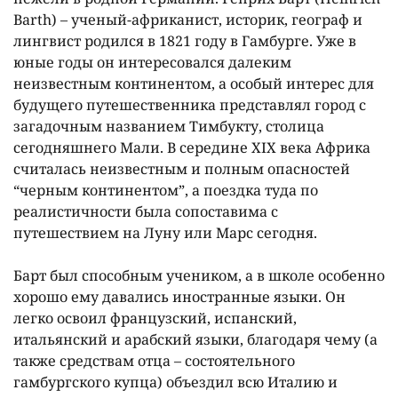
Barth) – ученый-африканист, историк, географ и
лингвист родился в 1821 году в Гамбурге. Уже в
юные годы он интересовался далеким
неизвестным континентом, а особый интерес для
будущего путешественника представлял город с
загадочным названием Тимбукту, столица
сегодняшнего Мали. В середине XIX века Африка
считалась неизвестным и полным опасностей
“черным континентом”, а поездка туда по
реалистичности была сопоставима с
путешествием на Луну или Марс сегодня.
Барт был способным учеником, а в школе особенно
хорошо ему давались иностранные языки. Он
легко освоил французский, испанский,
итальянский и арабский языки, благодаря чему (а
также средствам отца – состоятельного
гамбургского купца) объездил всю Италию и