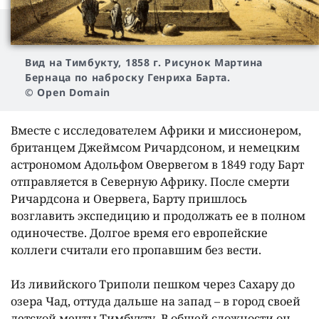
Вид на Тимбукту, 1858 г. Рисунок Мартина
Бернаца по наброску Генриха Барта.
© Open Domain
Вместе с исследователем Африки и миссионером,
британцем Джеймсом Ричардсоном, и немецким
астрономом Адольфом Овервегом в 1849 году Барт
отправляется в Северную Африку. После смерти
Ричардсона и Овервега, Барту пришлось
возглавить экспедицию и продолжать ее в полном
одиночестве. Долгое время его европейские
коллеги считали его пропавшим без вести.
Из ливийского Триполи пешком через Сахару до
озера Чад, оттуда дальше на запад – в город своей
детской мечты Тимбукту. В общей сложности он