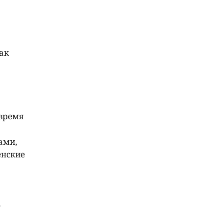
ак
 время
ами,
енские
ю