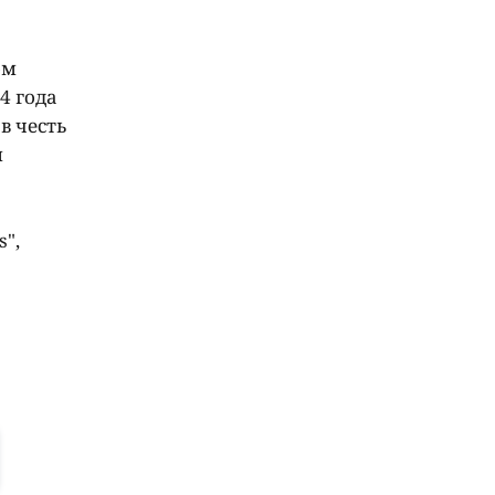
ом
4 года
в честь
м
",