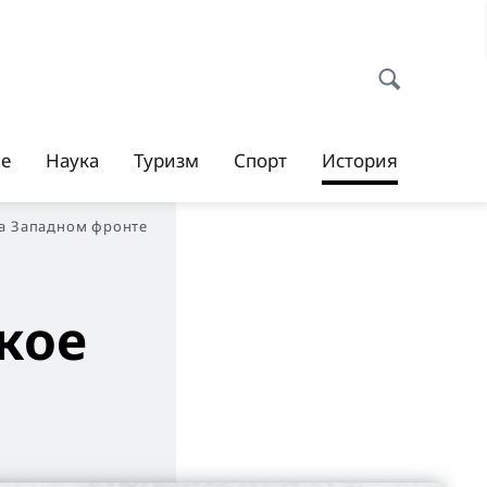
ие
Наука
Туризм
Спорт
История
на Западном фронте
ское