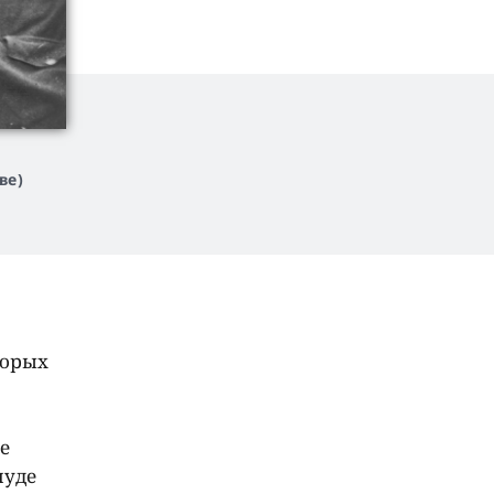
ве)
торых
е
чуде