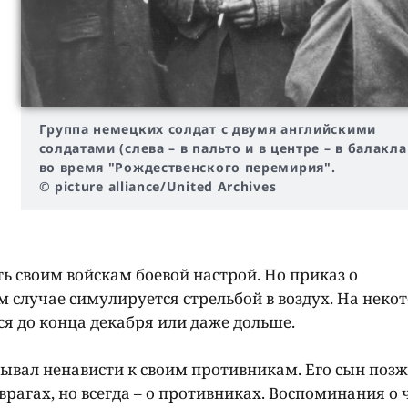
Группа немецких солдат с двумя английскими
солдатами (слева
–
в пальто и в центре
–
в балакла
во время "Рождественского перемирия".
© picture alliance/United Archives
 своим войскам боевой настрой. Но приказ о
 случае симулируется стрельбой в воздух. На неко
я до конца декабря или даже дольше.
ывал ненависти к своим противникам. Его сын позж
врагах, но всегда – о противниках. Воспоминания о 