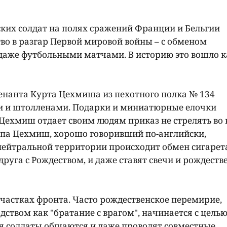
ских солдат на полях сражений Франции и Бельгии
во в разгар Первой мировой войны – с обменом
даже футбольными матчами. В историю это вошло к
йтенанта Курта Цехмиша из пехотного полка № 134
и и штолленами. Подарки и миниатюрные елочки
Цехмиш отдает своим людям приказ не стрелять во
копа Цехмиш, хорошо говоривший по-английски,
 нейтральной территории происходит обмен сигарет
друга с Рождеством, и даже ставят свечи и рождеств
частках фронта. Часто рождественское перемирие,
ством как "братание с врагом", начинается с цель
ия солдаты общаются и даже проводят совместные