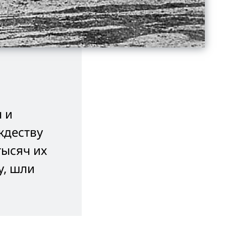
 и
ждеству
тысяч их
у, шли