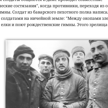
еские состязания", когда противники, переходя из о
имны. Солдат из баварского пехотного полка написа
и солдатами на ничейной земле: "Между окопами з
 елки и поют рождественские гимны. Этого зрелища 