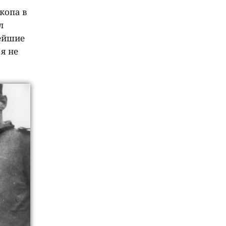
копа в
л
лейшие
я не