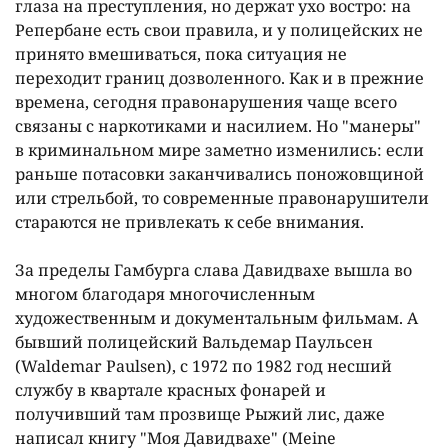
глаза на преступления, но держат ухо востро: на
Репербане есть свои правила, и у полицейских не
принято вмешиваться, пока ситуация не
переходит границ дозволенного. Как и в прежние
времена, сегодня правонарушения чаще всего
связаны с наркотиками и насилием. Но "манеры"
в криминальном мире заметно изменились: если
раньше потасовки заканчивались поножовщиной
или стрельбой, то современные правонарушители
стараются не привлекать к себе внимания.
За пределы Гамбурга слава Давидвахе вышла во
многом благодаря многочисленным
художественным и документальным фильмам. А
бывший полицейский Вальдемар Паульсен
(Waldemar Paulsen), с 1972 по 1982 год несший
службу в квартале красных фонарей и
получивший там прозвище Рыжий лис, даже
написал книгу "Моя Давидвахе" (Meine