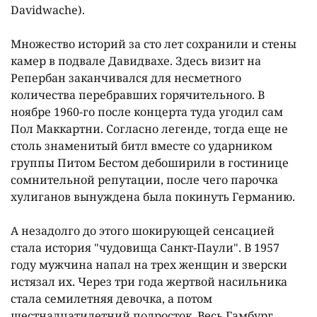
Davidwache).
Множество историй за сто лет сохранили и стены
камер в подвале Давидвахе. Здесь визит на
Репербан заканчивался для несметного
количества перебравших горячительного. В
ноябре 1960-го после концерта туда угодил сам
Пол Маккартни. Согласно легенде, тогда еще не
столь знаменитый битл вместе со ударником
группы Питом Бестом дебоширили в гостинице
сомнительной репутации, после чего парочка
хулиганов вынуждена была покинуть Германию.
А незадолго до этого шокирующей сенсацией
стала история "чудовища Санкт-Паули". В 1957
году мужчина напал на трех женщин и зверски
истязал их. Через три года жертвой насильника
стала семилетняя девочка, а потом
шестнадцатилетний подросток. Весь Гамбург