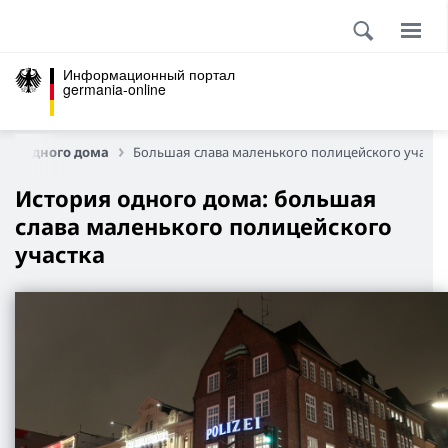
Информационный портал
germania-online
рия одного дома
Большая слава маленького полицейского участк
История одного дома: большая
слава маленького полицейского
участка