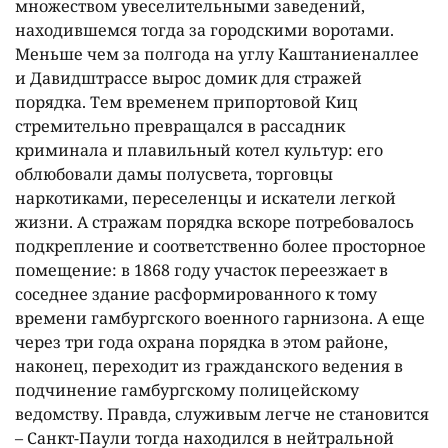
множеством увеселительными заведений,
находившемся тогда за городскими воротами.
Меньше чем за полгода на углу Каштаниеналлее
и Давидштрассе вырос домик для стражей
порядка. Тем временем припортовой Киц
стремительно превращался в рассадник
криминала и плавильный котел культур: его
облюбовали дамы полусвета, торговцы
наркотиками, переселенцы и искатели легкой
жизни. А стражам порядка вскоре потребовалось
подкрепление и соответственно более просторное
помещение: в 1868 году участок переезжает в
соседнее здание расформированного к тому
времени гамбургского военного гарнизона. А еще
через три года охрана порядка в этом районе,
наконец, переходит из гражданского ведения в
подчинение гамбургскому полицейскому
ведомству. Правда, служивым легче не становится
– Санкт-Паули тогда находился в нейтральной