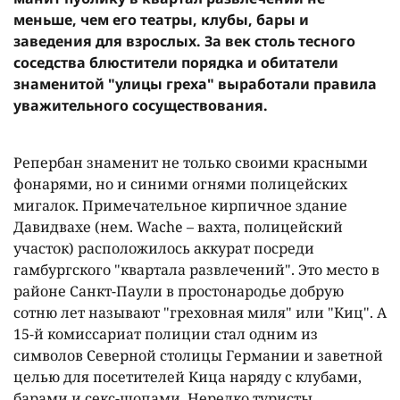
меньше, чем его театры, клубы, бары и
заведения для взрослых. За век столь тесного
соседства блюстители порядка и обитатели
знаменитой "улицы греха" выработали правила
уважительного сосуществования.
Репербан знаменит не только своими красными
фонарями, но и синими огнями полицейских
мигалок. Примечательное кирпичное здание
Давидвахе (нем. Wache – вахта, полицейский
участок) расположилось аккурат посреди
гамбургского "квартала развлечений". Это место в
районе Санкт-Паули в простонародье добрую
сотню лет называют "греховная миля" или "Киц". А
15-й комиссариат полиции стал одним из
символов Северной столицы Германии и заветной
целью для посетителей Кица наряду с клубами,
барами и секс-шопами. Нередко туристы