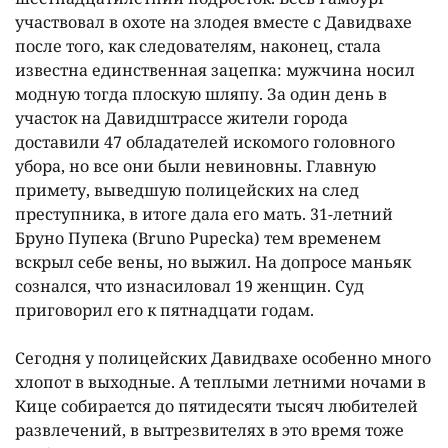
участвовал в охоте на злодея вместе с Давидвахе
после того, как следователям, наконец, стала
известна единственная зацепка: мужчина носил
модную тогда плоскую шляпу. За один день в
участок на Давидштрассе жители города
доставили 47 обладателей искомого головного
убора, но все они были невиновны. Главную
примету, выведшую полицейских на след
преступника, в итоге дала его мать. 31-летний
Бруно Пупека (Bruno Pupecka) тем временем
вскрыл себе вены, но выжил. На допросе маньяк
сознался, что изнасиловал 19 женщин. Суд
приговорил его к пятнадцати годам.
Сегодня у полицейских Давидвахе особенно много
хлопот в выходные. А теплыми летними ночами в
Кице собирается до пятидесяти тысяч любителей
развлечений, в вытрезвителях в это время тоже