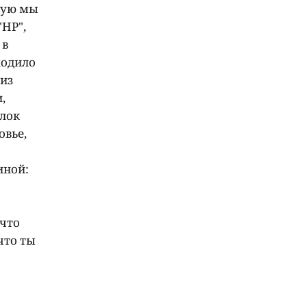
рую мы
"НР",
 в
ходило
 из
,
ылок
овье,
иной:
 что
что ты