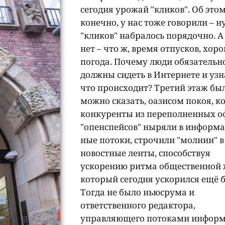
сегодня урожай "кликов". Об этом
конечно, у нас тоже говорили – ну
"кликов" набралось порядочно. А
нет – что ж, время отпусков, хор
погода. Почему люди обязательн
должны сидеть в Интернете и узн
что происходит? Третий этаж был
можно сказать, оазисом покоя, к
конкуренты из переполненных о
"опенспейсов" ныряли в информа
ные потоки, строчили "молнии" в
новостные ленты, способствуя
ускорению ритма общественной 
который сегодня ускорился ещё 
Тогда не было ньюсрума и
ответственного редактора,
управляющего потоками инфор