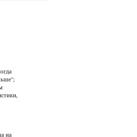
когда
ньше";
м
истики,
ма на