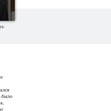
05-
по
нался
о было
а,
ас