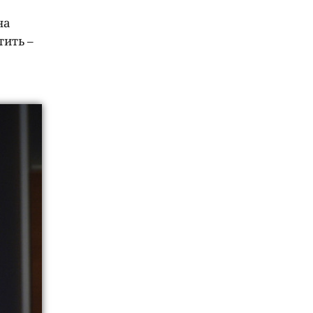
на
тить –