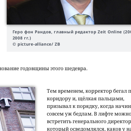
Геро фон Рандов, главный редактор Zeit Online (20
2008 гг.)
© picture-alliance/ ZB
днование годовщины этого шедевра.
Тем временем, корректор бегал 
коридору и, щёлкая пальцами,
призывал к порядку, когда начи
совсем уж бедлам. В лифте можн
встретить генерального директор
который осведомлялся, каков у н