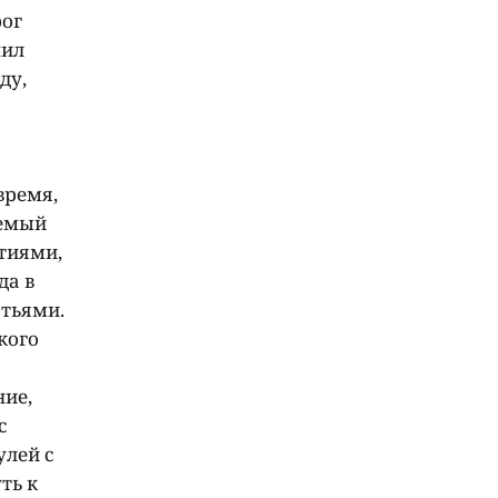
рог
пил
ду,
время,
яемый
тиями,
да в
тьями.
кого
ние,
с
улей с
ть к