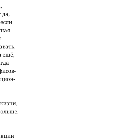
,
 да,
 если
ошая
о
авать,
 ещё,
огда
фисов-
цион-
жизни,
больше.
мации