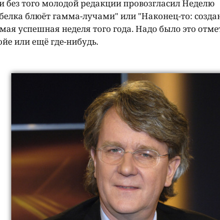
и без того молодой редакции провозгласил Неделю
белка блюёт гамма-лучами" или "Наконец-то: созда
амая успешная неделя того года. Надо было это отме
ойе или ещё где-нибудь.