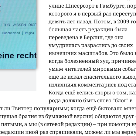
улице Шпеерсорт в Гамбурге, по
которого я в первый раз пересту
девять лет назад. Потом, в 2009 го
большая часть редакции была
переведена в Берлин, где она
умудрилась разрастись до своих
нынешних масштабов. Это было 
когда болезненный зуд, причин
умам читателей мировыми собы
ещё не искал спасительного выхо
излияниях комментариев под ста
Когда ещё велись споры о том, ка
рода должно быть слово "блог" в
ет ли Твиттер популярным; когда ещё бытовало мне
пишущая братия из бумажной версии) общаются друг 
пятыми, а мы (в сетевой редакции) – при помощи н
 редакции иной раз спрашивали, можем ли мы верну