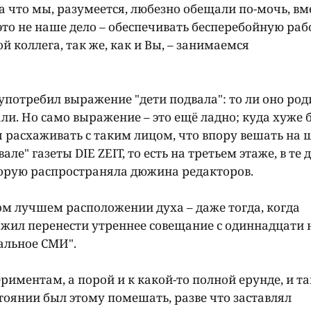
 что мы, разумеется, любезно обещали по-мочь, вм
 это не наше дело – обеспечивать бесперебойную раб
ой коллега, так же, как и Вы, – занимаемся
 употребил выражение "дети подвала": то ли оно род
вали. Но само выражение – это ещё ладно; куда хуже
мя расхаживать с таким лицом, что впору вешать на
ле" газеты DIE ZEIT, то есть на третьем этаже, в те 
торую распространяла дюжина редакторов.
ом лучшем расположении духа – даже тогда, когда
ожил перенести утреннее совещание с одиннадцати 
уальное СМИ".
ериментам, а порой и к какой-то полной ерунде, и та
оянии был этому помешать, разве что заставлял