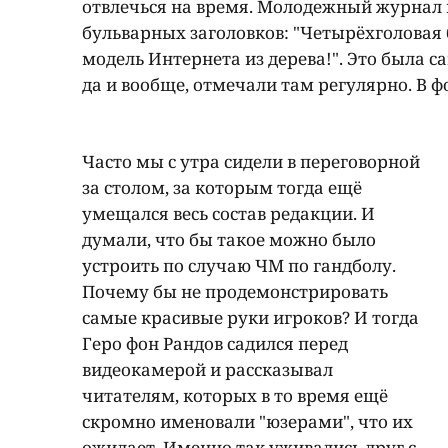
отвлечься на время. Молодежный журнал 
бульварных заголовков: "Четырёхголовая 
модель Интернета из дерева!". Это была с
да и вообще, отмечали там регулярно. В ф
Часто мы с утра сидели в переговорной
за столом, за которым тогда ещё
умещался весь состав редакции. И
думали, что бы такое можно было
устроить по случаю ЧМ по гандболу.
Почему бы не продемонстрировать
самые красивые руки игроков? И тогда
Геро фон Рандов садился перед
видеокамерой и рассказывал
читателям, которых в то время ещё
скромно именовали "юзерами", что их
ожидает. Именно так уживались друг с