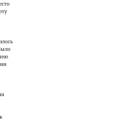
есто
оту
илось
 было
 шею
дни
на
к