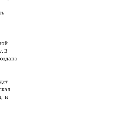
ть
ной
. В
создано
дет
ская
" и