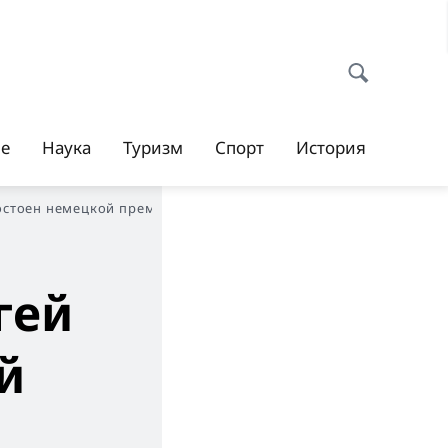
ие
Наука
Туризм
Спорт
История
остоен немецкой премии
гей
й