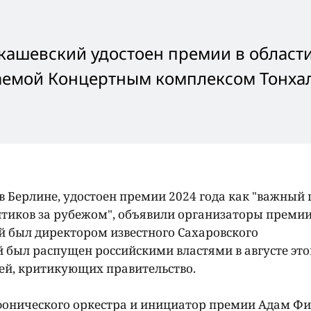
кашевский удостоен премии в област
чаемой Концертным комплексом Тонха
в Берлине, удостоен премии 2024 года как "важный 
итиков за рубежом", объявили организаторы премии
й был директором известного Сахаровского
 был распущен российскими властями в августе это
дей, критикующих правительство.
онического оркестра и инициатор премии Адам Ф