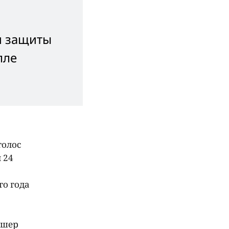
и защиты
лле
голос
 24
го года
ишер