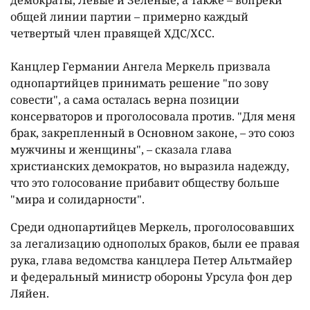
демократы, Левые и Зеленые, а также – вопреки
общей линии партии – примерно каждый
четвертый член правящей ХДС/ХСС.
Канцлер Германии Ангела Меркель призвала
однопартийцев принимать решение "по зову
совести", а сама осталась верна позиции
консерваторов и проголосовала против. "Для меня
брак, закрепленный в Основном законе, – это союз
мужчины и женщины", – сказала глава
христианских демократов, но выразила надежду,
что это голосование прибавит обществу больше
"мира и солидарности".
Среди однопартийцев Меркель, проголосовавших
за легализацию однополых браков, были ее правая
рука, глава ведомства канцлера Петер Альтмайер
и федеральный министр обороны Урсула фон дер
Ляйен.