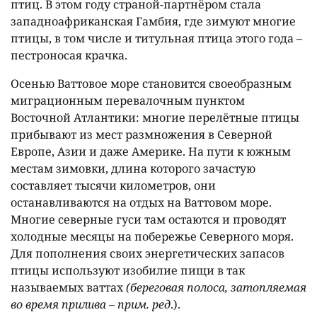
птиц. В этом году страной-партнёром стала
западноафриканская Гамбия, где зимуют многие
птицы, в том числе и титульная птица этого года –
пестроносая крачка.
Осенью Ваттовое море становится своеобразным
миграционным перевалочным пунктом
Восточной Атлантики: многие перелётные птицы
прибывают из мест размножения в Северной
Европе, Азии и даже Америке. На пути к южным
местам зимовки, длина которого зачастую
составляет тысячи километров, они
останавливаются на отдых на Ваттовом море.
Многие северные гуси там остаются и проводят
холодные месяцы на побережье Северного моря.
Для пополнения своих энергетических запасов
птицы используют изобилие пищи в так
называемых ваттах
(береговая полоса, затопляемая
во время прилива – прим. ред
.).