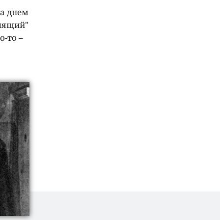
 а днем
спящий"
-то –