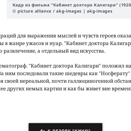
Кадр из фильма "Кабинет доктора Калигари" (1920
© picture alliance / akg-images | akg-images
ораций для выражения мыслей и чувств героев оказ
 в жанре ужасов и нуар. "Кабинет доктора Калигар
о развлечение, а отдельный вид искусства.
матограф. "Кабинет доктора Калигари" положил н
За ним последовали такие шедевры как "Носферату" 
аря своей нереальной, почти галлюциногенной обста
ее других немых картин и как бы живет вне времен
К ОБЗОРУ "КИНО"