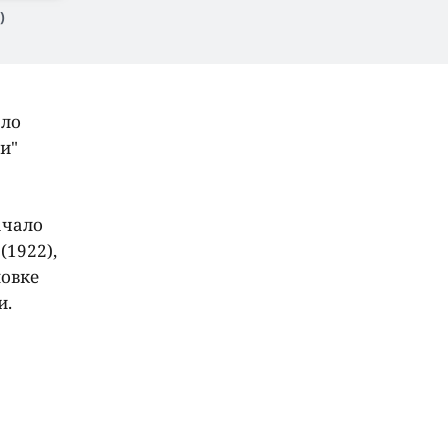
)
ало
и"
ачало
(1922),
новке
и.