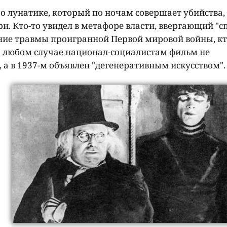
о лунатике, который по ночам совершает убийства,
ри. Кто-то увидел в метафоре власти, ввергающий "
ние травмы проигранной Первой мировой войны, кто
 В любом случае национал-социалистам фильм не
, а в 1937-м объявлен "дегенеративным искусством".