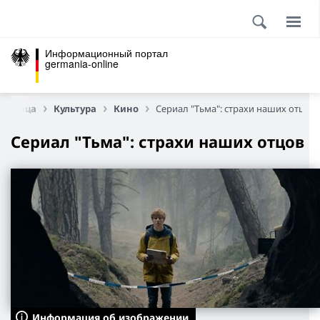
Информационный портал
germania-online
траница
Культура
Кино
Сериал "Тьма": страхи наших отцов
Сериал "Тьма": страхи наших отцов
Информация об изображении