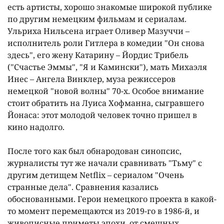
есть артисты, хорошо знакомые широкой публике
по другим немецким фильмам и сериалам.
Ульриха Нильсена играет Оливер Мазуччи –
исполнитель роли Гитлера в комедии "Он снова
здесь", его жену Катарину – Йордис Трибель
("Счастье Эммы", "Я и Камински"), мать Михаэля
Инес – Ангела Винклер, муза режиссеров
немецкой "новой волны" 70-х. Особое внимание
стоит обратить на Луиса Хофманна, сыгравшего
Йонаса: этот молодой человек точно пришел в
кино надолго.
После того как был обнародован синопсис,
журналисты тут же начали сравнивать "Тьму" с
другим детищем Netflix – сериалом "Очень
странные дела". Сравнения казались
обоснованными. Герои немецкого проекта в какой-
то момент перемещаются из 2019-го в 1986-й, и
живописные приметы эпохи, от смешных