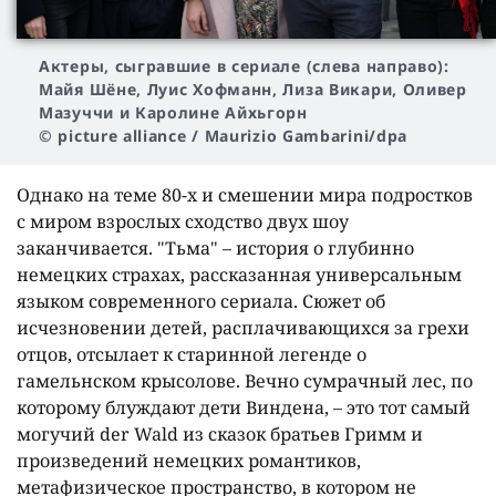
Актеры, сыгравшие в сериале (слева направо):
Майя Шёне, Луис Хофманн, Лиза Викари, Оливер
Мазуччи и Каролине Айхьгорн
© picture alliance / Maurizio Gambarini/dpa
Однако на теме 80-х и смешении мира подростков
с миром взрослых сходство двух шоу
заканчивается. "Тьма" – история о глубинно
немецких страхах, рассказанная универсальным
языком современного сериала. Сюжет об
исчезновении детей, расплачивающихся за грехи
отцов, отсылает к старинной легенде о
гамельнском крысолове. Вечно сумрачный лес, по
которому блуждают дети Виндена, – это тот самый
могучий der Wald из сказок братьев Гримм и
произведений немецких романтиков,
метафизическое пространство, в котором не