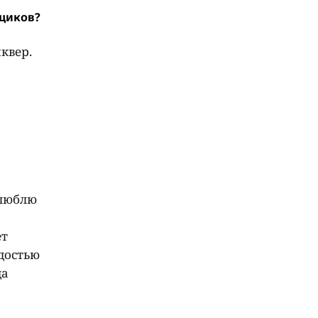
щиков?
квер.
 люблю
ет
адостью
да