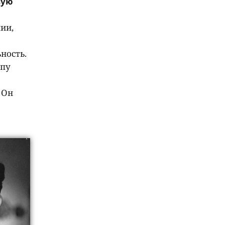
вую
ии,
ность.
ппу
 Он