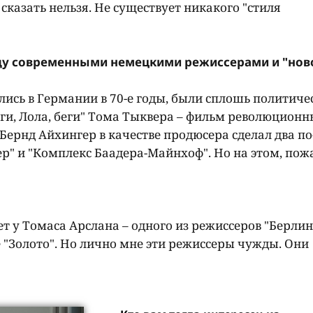
о сказать нельзя. Не существует никакого "стиля
жду современными немецкими режиссерами и "нов
лись в Германии в 70-е годы, были сплошь политиче
 "Беги, Лола, беги" Тома Тыквера – фильм революционн
 Бернд Айхингер в качестве продюсера сделал два по
" и "Комплекс Баадера-Майнхоф". Но на этом, пож
ает у Томаса Арслана – одного из режиссеров "Берли
 "Золото". Но лично мне эти режиссеры чужды. Они