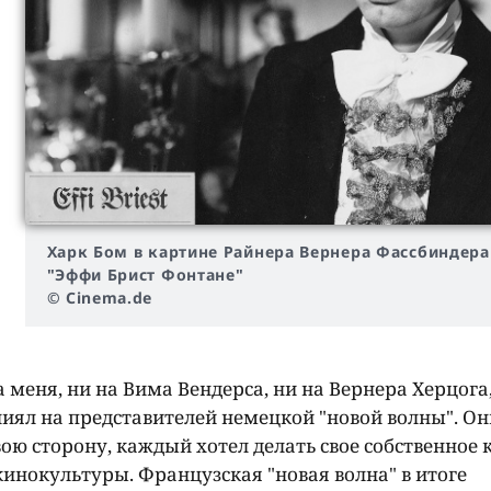
Харк Бом в картине Райнера Вернера Фассбиндера
"Эффи Брист Фонтане"
© Cinema.de
а меня, ни на Вима Вендерса, ни на Вернера Херцога,
ял на представителей немецкой "новой волны". Он
ю сторону, каждый хотел делать свое собственное 
кинокультуры. Французская "новая волна" в итоге