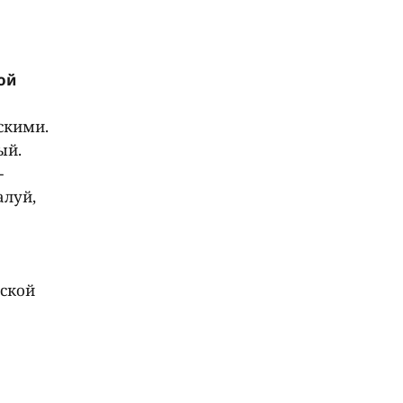
ой
скими.
ый.
-
алуй,
нской