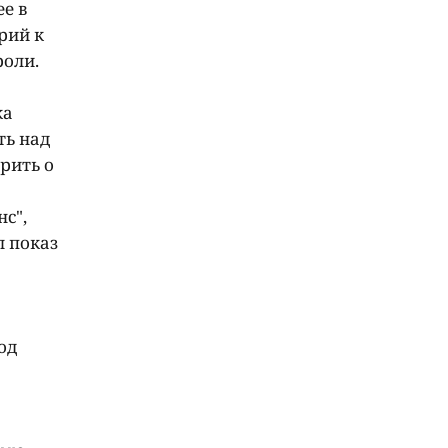
е в
рий к
роли.
ка
ть над
орить о
с",
л показ
од