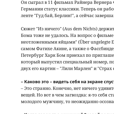
Он сыграл в 11 фильмах Райнера Вернера 
Германии статус классики. Теперь он раб
ленте "Гуд бай, Берлин!", а сейчас заверш
Сюжет "Из ничего" (Aus dem Nichts) держи
Бома тоже не удалось. На вопрос о фильме
неотложенными яйцами" (Über ungelegte Eie
самом Фатихе Акине, а также о Фассбиндер
Петербург Харк Бом приехал по приглашен
который выпустил специальный номер, по
двух его картин – "Лили Марлен" и "Страх 
– Каково это – видеть себя на экране спу
– Это странно. Конечно, нет ничего удивит
вещей. Но вот в чем загвоздка: я-то себя 
молодого мужчину, то неожиданно осознаю