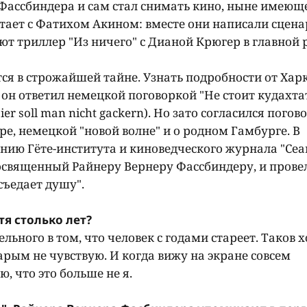
Фассбиндера и сам стал снимать кино, ныне имеюще
отает с Фатихом Акином: вместе они написали сцена
ают триллер "Из ничего" с Дианой Крюгер в главной 
тся в строжайшей тайне. Узнать подробности от Хар
 он ответил немецкой поговоркой "Не стоит кудахта
r soll man nicht gackern). Но зато согласился погов
е, немецкой "новой волне" и о родном Гамбурге. В
ию Гёте-института и киноведческого журнала "Сеан
священный Райнеру Вернеру Фассбиндеру, и прове
съедает душу".
стя столько лет?
ельного в том, что человек с годами стареет. Таков х
старым не чувствую. И когда вижу на экране совсем
, что это больше не я.