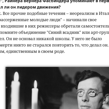
не", Райнера Вернера Фасбиндера упоминают в пер
ыл ли он лидером движения?
. Все прочие подобные течения – неореализм в Итал
"рассерженные молодые люди" – начинали свое
 входившие в них режиссеры обретали самостоятель
спомните объединение "Синий всадник" или арт-гру
ел. Он не основал никакой школы. У него не было
мерти никто не старался повторить то, что делал он.
м, единственным в своем роде.