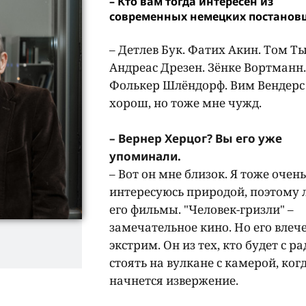
– Кто вам тогда интересен из
современных немецких постанов
– Детлев Бук. Фатих Акин. Том Ты
Андреас Дрезен. Зёнке Вортманн.
Фолькер Шлёндорф. Вим Вендерс
хорош, но тоже мне чужд.
– Вернер Херцог? Вы его уже
упоминали.
– Вот он мне близок. Я тоже очень
интересуюсь природой, поэтому
его фильмы. "Человек-гризли" –
замечательное кино. Но его влеч
экстрим. Он из тех, кто будет с р
стоять на вулкане с камерой, ког
начнется извержение.