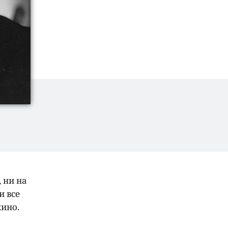
 ни на
и все
кино.