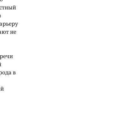
естный
з
арьеру
ают не
тречи
й
рода в
ой