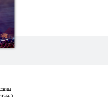
одним
ьтской