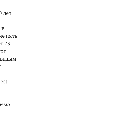
–
0 лет
 в
ие пять
т 75
тот
 каждым
я
est,
амма: