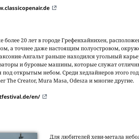
.classicopenair.de
е более 20 лет в городе Грефенхайнихен, располож
сом, а точнее даже настоящим полуостровом, окру
Саксония-Ангальт раньше находился угольный карьер
каваторы и буровые машины, которые служат отлич
 под открытым небом. Среди хедлайнеров этого год
ler The Creator, Mura Masa, Odesza и многие другие.
tfestival.de/en/
Для любителей хеви-метала неб