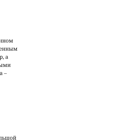
енном
женным
, а
ными
а –
ольшой