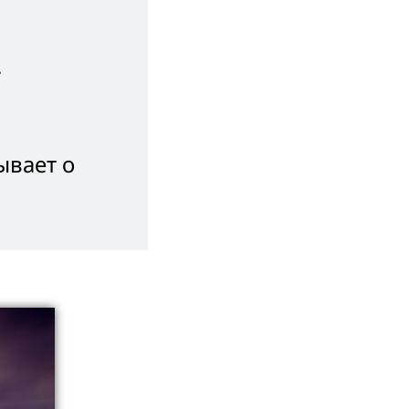
.
ывает о