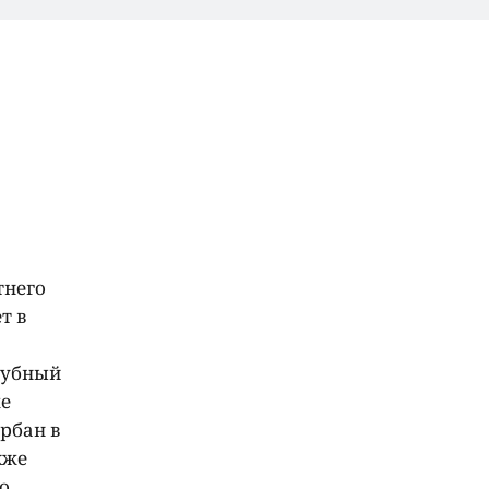
тнего
т в
лубный
же
рбан в
кже
о