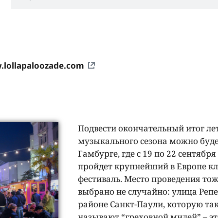
lollapaloozade.com
Подвести окончательный итог ле
музыкального сезона можно буде
Гамбурге, где с 19 по 22 сентября
пройдет крупнейший в Европе к
фестиваль. Место проведения то
выбрано не случайно: улица Репе
районе Санкт-Паули, которую та
называют “греховной милей” – эт