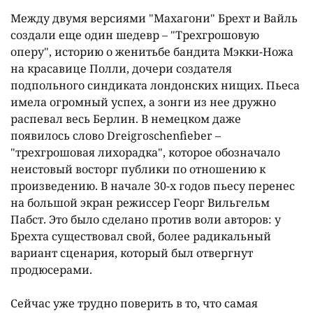
Между двумя версиями "Махагони" Брехт и Вайль
создали еще один шедевр – "Трехгрошовую
оперу", историю о женитьбе бандита Мэкки-Ножа
на красавице Полли, дочери создателя
подпольного синдиката лондонских нищих. Пьеса
имела огромный успех, а зонги из нее дружно
распевал весь Берлин. В немецком даже
появилось слово Dreigroschenfieber –
"трехгрошовая лихорадка", которое обозначало
неистовый восторг публики по отношению к
произведению. В начале 30-х годов пьесу перенес
на большой экран режиссер Георг Вильгельм
Пабст. Это было сделано против воли авторов: у
Брехта существовал свой, более радикальный
вариант сценария, который был отвергнут
продюсерами.
Сейчас уже трудно поверить в то, что самая