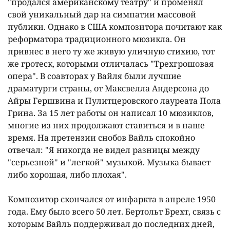
"продался американскому театру" и променял
свой уникальный дар на симпатии массовой
публики. Однако в США композитора почитают как
реформатора традиционного мюзикла. Он
привнес в него ту же живую уличную стихию, тот
же гротеск, которыми отличалась "Трехгрошовая
опера". В соавторах у Вайля были лучшие
драматурги страны, от Максвелла Андерсона до
Айры Гершвина и Пулитцеровского лауреата Пола
Грина. За 15 лет работы он написал 10 мюзиклов,
многие из них продолжают ставиться и в наше
время. На претензии снобов Вайль спокойно
отвечал: "Я никогда не видел разницы между
"серьезной" и "легкой" музыкой. Музыка бывает
либо хорошая, либо плохая".
Композитор скончался от инфаркта в апреле 1950
года. Ему было всего 50 лет. Бертольт Брехт, связь с
которым Вайль поддерживал до последних дней,