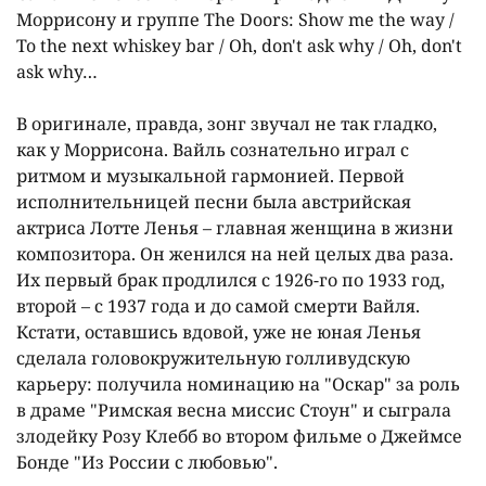
Моррисону и группе The Doors: Show me the way /
To the next whiskey bar / Oh, don't ask why / Oh, don't
ask why…
В оригинале, правда, зонг звучал не так гладко,
как у Моррисона. Вайль сознательно играл с
ритмом и музыкальной гармонией. Первой
исполнительницей песни была австрийская
актриса Лотте Ленья – главная женщина в жизни
композитора. Он женился на ней целых два раза.
Их первый брак продлился с 1926-го по 1933 год,
второй – с 1937 года и до самой смерти Вайля.
Кстати, оставшись вдовой, уже не юная Ленья
сделала головокружительную голливудскую
карьеру: получила номинацию на "Оскар" за роль
в драме "Римская весна миссис Стоун" и сыграла
злодейку Розу Клебб во втором фильме о Джеймсе
Бонде "Из России с любовью".