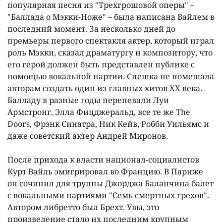
популярная песня из "Трехгрошовой оперы" –
"Баллада о Мэкки-Ноже" – была написана Вайлем в
последний момент. За несколько дней до
премьеры первого спектакля актер, который играл
роль Мэкки, сказал драматургу и композитору, что
его герой должен быть представлен публике с
помощью вокальной партии. Спешка не помешала
авторам создать один из главных хитов XX века.
Балладу в разные годы перепевали Луи
Армстронг, Элла Фицджеральд, все те же The
Doors, Фрэнк Синатра, Ник Кейв, Робби Уильямс и
даже советский актер Андрей Миронов.
После прихода к власти национал-социалистов
Курт Вайль эмигрировал во Францию. В Париже
он сочинил для труппы Джорджа Баланчина балет
с вокальными партиями "Семь смертных грехов".
Автором либретто был Брехт. Увы, это
произведение стало их последним крупным