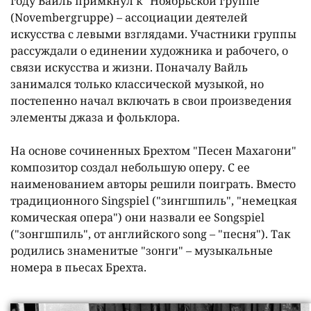
году Вайль примкнул к "Ноябрьской группе"
(Novembergrupре) – ассоциации деятелей
искусства с левыми взглядами. Участники группы
рассуждали о единении художника и рабочего, о
связи искусства и жизни. Поначалу Вайль
занимался только классической музыкой, но
постепенно начал включать в свои произведения
элементы джаза и фольклора.
На основе сочиненных Брехтом "Песен Махагони"
композитор создал небольшую оперу. С ее
наименованием авторы решили поиграть. Вместо
традиционного Singspiel ("зингшпиль", "немецкая
комическая опера") они назвали ее Songspiel
("зонгшпиль", от английского song – "песня"). Так
родились знаменитые "зонги" – музыкальные
номера в пьесах Брехта.