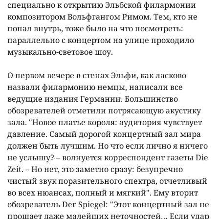
специально к открытию Эльбской филармонии
композитором Вольфгангом Римом. Тем, кто не
попал внутрь, тоже было на что посмотреть:
параллельно с концертом на улице проходило
музыкально-световое шоу.
О первом вечере в стенах Эльфи, как ласково
назвали филармонию немцы, написали все
ведущие издания Германии. Большинство
обозревателей отметили потрясающую акустику
зала. "Новое платье короля: аудитория чувствует
давление. Самый дорогой концертный зал мира
должен быть лучшим. Но что если лично я ничего
не услышу? – волнуется корреспондент газеты Die
Zeit. – Но нет, это заметно сразу: безупречно
чистый звук поразительного спектра, отчетливый
во всех нюансах, полный и мягкий". Ему вторит
обозреватель Der Spiegel: "Этот концертный зал не
прощает даже малейших неточностей… Если удар