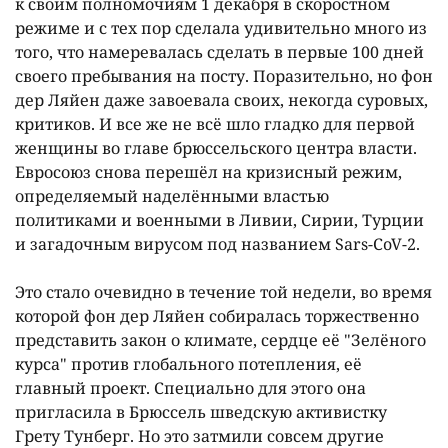
к своим полномочиям 1 декабря в скоростном
режиме и с тех пор сделала удивительно много из
того, что намеревалась сделать в первые 100 дней
своего пребывания на посту. Поразительно, но фон
дер Ляйен даже завоевала своих, некогда суровых,
критиков. И все же не всë шло гладко для первой
женщины во главе брюссельского центра власти.
Евросоюз снова перешëл на кризисный режим,
определяемый наделëнными властью
политиками и военными в Ливии, Сирии, Турции
и загадочным вирусом под названием Sars-CoV-2.
Это стало очевидно в течение той недели, во время
которой фон дер Ляйен собиралась торжественно
представить закон о климате, сердце еë "Зелëного
курса" против глобального потепления, еë
главный проект. Специально для этого она
пригласила в Брюссель шведскую активистку
Грету Тунберг. Но это затмили совсем другие