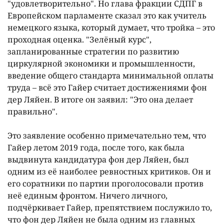
"удовлетворительно". Но глава фракции СДПГ в
Европейском парламенте сказал это как учитель
немецкого языка, который думает, что тройка – это
проходная оценка. "Зелëный курс",
запланированные стратегии по развитию
циркулярной экономики и промышленности,
введение общего стандарта минимальной оплаты
труда – всë это Гайер считает достижениями фон
дер Ляйен. В итоге он заявил: "Это она делает
правильно".
Это заявление особенно примечательно тем, что
Гайер летом 2019 года, после того, как была
выдвинута кандидатура фон дер Ляйен, был
одним из еë наиболее ревностных критиков. Он и
его соратники по партии проголосовали против
неë единым фронтом. Ничего личного,
подчëркивает Гайер, препятствием послужило то,
что фон дер Ляйен не была одним из главных