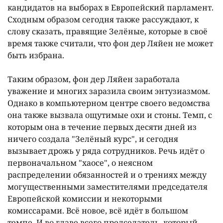
кандидатов на выборах в Европейский парламент.
Сходным образом сегодня также рассуждают, к
слову сказать, правящие Зелëные, которые в своë
время также считали, что фон дер Ляйен не может
быть избрана.
Таким образом, фон дер Ляйен заработала
уважение и многих заразила своим энтузиазмом.
Однако в компьютерном центре своего ведомства
она также вызвала ощутимые охи и стоны. Темп, с
которым она в течение первых десяти дней из
ничего создала "Зелëный курс", и сегодня
вызывает дрожь у ряда сотрудников. Речь идëт о
первоначальном "хаосе", о неясном
распределении обязанностей и о трениях между
могущественными заместителями председателя
Европейской комиссии и некоторыми
комиссарами. Всë новое, всë идëт в большом
темпе. И во главе всего председатель, который