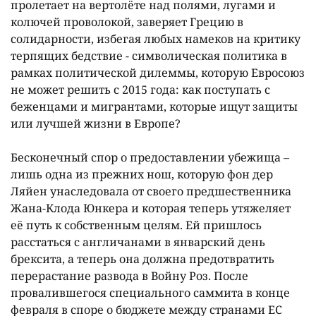
пролетает на вертолëте над полями, лугами и
колючей проволокой, заверяет Грецию в
солидарности, избегая любых намеков на критику
терпящих бедствие - символическая политика в
рамках политической дилеммы, которую Евросоюз
не может решить с 2015 года: как поступать с
беженцами и мигрантами, которые ищут защиты
или лучшей жизни в Европе?
Бесконечный спор о предоставлении убежища –
лишь одна из прежних нош, которую фон дер
Ляйен унаследовала от своего предшественника
Жана-Клода Юнкера и которая теперь утяжеляет
еë путь к собственным целям. Ей пришлось
расстаться с англичанами в январский день
брексита, а теперь она должна предотвратить
перерастание развода в Войну Роз. После
провалившегося специального саммита в конце
февраля в споре о бюджете между странами ЕС