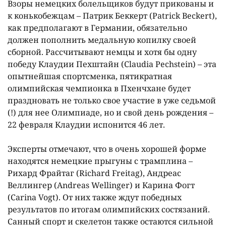
Взоры немецких болельщиков будут прикованы и
к конькобежцам – Патрик Беккерт (Patrick Beckert),
как предполагают в Германии, обязательно
должен пополнить медальную копилку своей
сборной. Рассчитывают немцы и хотя бы одну
победу Клаудии Пехштайн (Claudia Pechstein) – эта
опытнейшая спортсменка, пятикратная
олимпийская чемпионка в Пхенчхане будет
праздновать не только свое участие в уже седьмой
(!) для нее Олимпиаде, но и свой день рождения –
22 февраля Клаудии испонится 46 лет.
Эксперты отмечают, что в очень хорошей форме
находятся немецкие прыгуны с трамплина –
Рихард Фрайтаг (Richard Freitag), Андреас
Веллингер (Andreas Wellinger) и Карина Фогт
(Carina Vogt). От них также ждут победных
результатов по итогам олимпийских состязаний.
Санный спорт и скелетон также остаются сильной