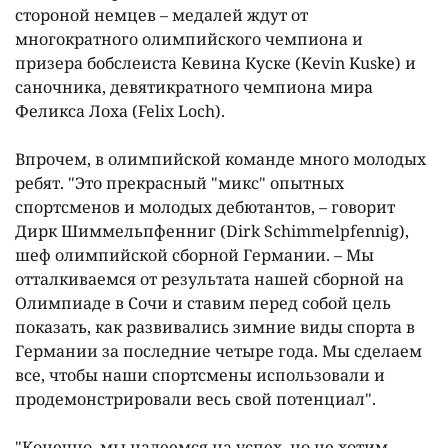
стороной немцев – медалей ждут от
многократного олимпийского чемпиона и
призера бобслеиста Кевина Куске (Kevin Kuske) и
саночника, девятикратного чемпиона мира
Феликса Лоха (Felix Loch).
Впрочем, в олимпийской команде много молодых
ребят. "Это прекрасный "микс" опытных
спортсменов и молодых дебютантов, – говорит
Дирк Шиммельпфенниг (Dirk Schimmelpfennig),
шеф олимпийской сборной Германии. – Мы
отталкиваемся от результата нашей сборной на
Олимпиаде в Сочи и ставим перед собой цель
показать, как развивались зимние виды спорта в
Германии за последние четыре года. Мы сделаем
все, чтобы наши спортсмены использовали и
продемонстрировали весь свой потенциал".
"Конечно, мы надеемся на успех, но не хотим