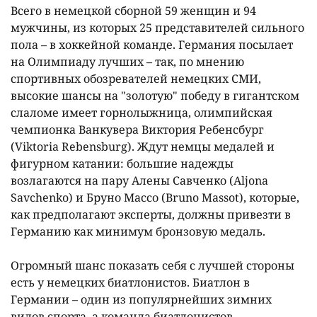
Всего в немецкой сборной 59 женщин и 94
мужчины, из которых 25 представителей сильного
пола – в хоккейной команде. Германия посылает
на Олимпиаду лучших – так, по мнению
спортивных обозревателей немецких СМИ,
высокие шансы на "золотую" победу в гигантском
слаломе имеет горнолыжница, олимпийская
чемпионка Ванкувера Виктория Ребенсбург
(Viktoria Rebensburg). Ждут немцы медалей и
фигурном катании: большие надежды
возлагаются на пару Алены Савченко (Aljona
Savchenko) и Бруно Массо (Bruno Massot), которые,
как предполагают эксперты, должны привезти в
Германию как минимум бронзовую медаль.
Огромный шанс показать себя с лучшей стороны
есть у немецких биатлонистов. Биатлон в
Германии – один из популярнейших зимних
видов спорта, а команда биатлонистов