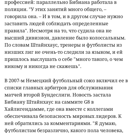
профессией: параллельно Бибиана работала в
полиции. "У этих занятий много общего, –
говорила она. – И в том, и в другом случае нужно
заставить людей соблюдать определенные
правила". Несмотря на то, что судила она не
высший дивизион, давление было колоссальным.
По словам Штайнхаус, тренеры и футболисты из
низших лиг не очень-то следили за языком, и ей
пришлось выслушать о себе "много такого, о чем
никому и никогда не скажешь".
В 2007-м Немецкий футбольный союз включил ее в
списки главных арбитров для обслуживания
матчей второй Бундеслиги. Новость застала
Бибиану Штайнхаус на саммите G8 в
Хайлигендамме, где она вместе с коллегами
обеспечивала безопасность мировых лидеров. К
ней обратились за комментариями. "Я думаю,
футболистам безразлично, какого пола человека,