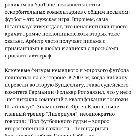
роликом на YouTube появляются сотни
оскорбительных комментариев с общим посылом:
футбол – это мужская игра. Впрочем, сама
Штайнхаус утверждает, что ненавистники просто
кричат громче поклонников, хотя вторых тоже
хватает. Арбитр часто получает письма с
признаниями в любви и записки с просьбами
прислать автограф.
Ключевые фигуры немецкого и мирового футбола
полностью на ее стороне. В 2007-м, когда Бибиану
перевели во вторую Бундеслигу, глава судейского
комитета Германии Фолькер Рот заявил, что у него
"нет никаких сомнений в квалификации госпожи
Штайнхаус". Знаменитый Юрген Клопп, ныне
главный тренер "Ливерпуля", неоднократно
говорил: "Пол футбольного судьи – вопрос
второстепенной важности". Легендарный
британский арбитр Гордон Уэбб – по