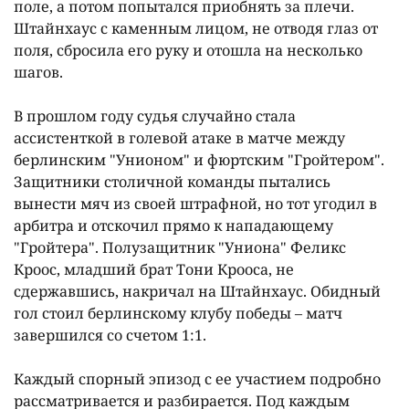
поле, а потом попытался приобнять за плечи.
Штайнхаус с каменным лицом, не отводя глаз от
поля, сбросила его руку и отошла на несколько
шагов.
В прошлом году судья случайно стала
ассистенткой в голевой атаке в матче между
берлинским "Унионом" и фюртским "Гройтером".
Защитники столичной команды пытались
вынести мяч из своей штрафной, но тот угодил в
арбитра и отскочил прямо к нападающему
"Гройтера". Полузащитник "Униона" Феликс
Кроос, младший брат Тони Крооса, не
сдержавшись, накричал на Штайнхаус. Обидный
гол стоил берлинскому клубу победы – матч
завершился со счетом 1:1.
Каждый спорный эпизод с ее участием подробно
рассматривается и разбирается. Под каждым