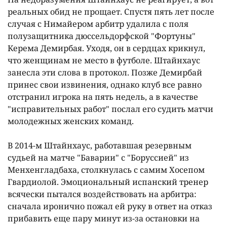
реальных обид не прощает. Спустя пять лет после
случая с Нимайером арбитр удалила с поля
полузащитника дюссельдорфской "Фортуны"
Керема Демирбая. Уходя, он в сердцах крикнул,
что женщинам не место в футболе. Штайнхаус
занесла эти слова в протокол. Позже Демирбай
принес свои извинения, однако клуб все равно
отстранил игрока на пять недель, а в качестве
"исправительных работ" послал его судить матчи
молодежных женских команд.
В 2014-м Штайнхаус, работавшая резервным
судьей на матче "Баварии" с "Боруссией" из
Менхенгладбаха, столкнулась с самим Хосепом
Гвардиолой. Эмоциональный испанский тренер
всячески пытался воздействовать на арбитра:
сначала иронично пожал ей руку в ответ на отказ
прибавить еще пару минут из-за остановки на