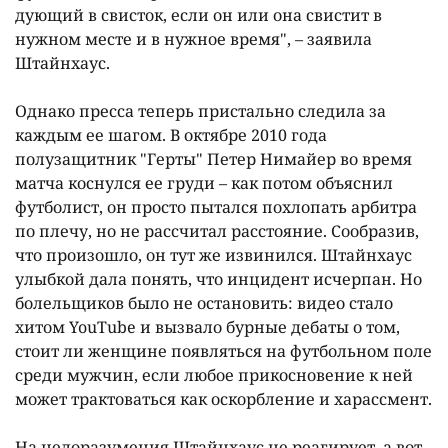
дующий в свисток, если он или она свистит в
нужном месте и в нужное время", – заявила
Штайнхаус.
Однако пресса теперь пристально следила за
каждым ее шагом. В октябре 2010 года
полузащитник "Герты" Петер Нимайер во время
матча коснулся ее груди – как потом объяснил
футболист, он просто пытался похлопать арбитра
по плечу, но не рассчитал расстояние. Сообразив,
что произошло, он тут же извинился. Штайнхаус
улыбкой дала понять, что инцидент исчерпан. Но
болельщиков было не остановить: видео стало
хитом YouTube и вызвало бурные дебаты о том,
стоит ли женщине появляться на футбольном поле
среди мужчин, если любое прикосновение к ней
может трактоваться как оскорбление и харассмент.
На недоразумения Штайнхаус не реагирует, а вот