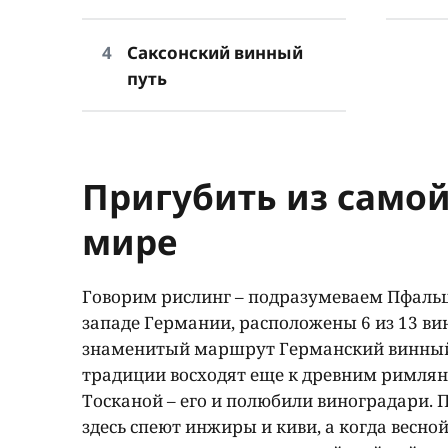
Саксонский винный
путь
Пригубить из само
мире
Говорим рислинг – подразумеваем Пфальц:
западе Германии, расположены 6 из 13 ви
знаменитый маршрут Германский винный п
традиции восходят еще к древним римляна
Тосканой – его и полюбили виноградари.
здесь спеют инжиры и киви, а когда весно