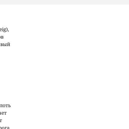
ig),
ов
овый
лоть
ает
т
рога