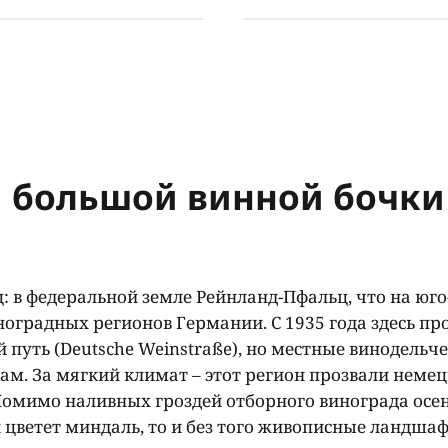
й большой винной бочки
 в федеральной земле Рейнланд-Пфальц, что на юго
ноградных регионов Германии. С 1935 года здесь пр
уть (Deutsche Weinstraße), но местные винодельч
м. За мягкий климат – этот регион прозвали неме
 Помимо наливных гроздей отборного винограда осе
й цветет миндаль, то и без того живописные ландша