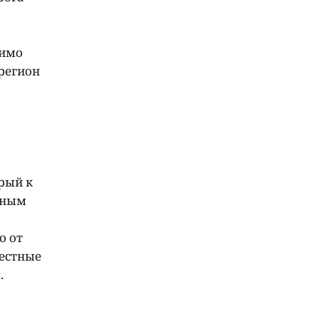
мимо
регион
рый к
чным
о от
местные
.