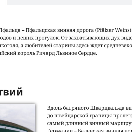
льца – Пфальцская винная дорога (Pfälzer Weinste
одов и пеших прогулок. От захватывающих дух вид
лкоголя, а любителей старины здесь ждет средневек
ийский король Ричард Львиное Сердце.
твий
Вдоль багряного Шварцвальда вп
до швейцарской границы пролег
самый длинный винный маршру
Германии – Баденская винная до