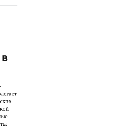
 в
-
олегает
еские
цкой
нью
фты