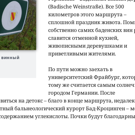
(Badische Weinstraße). Все 500
километров этого маршрута –
сплошной праздник живота. По
собственно самих баденских вин 
славится отменной кухней,
живописными деревушками и
приветливыми жителями.
й винный
По пути можно заехать в
университетский Фрайбург, кото
тому же считается самым солне
городом Германии. После
ться на детокс – благо в конце маршрута, недалек
стный бальнеологический курорт Бад-Кроцинген – 
содержанием углекислоты. Почки будут благодарны