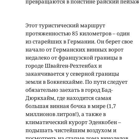
превращаются в поистине райский пейзаж
Этот туристический маршрут
протяженностью 85 километров – один
из старейших в Германии. Он берет свое
начало от Германских винных ворот
недалеко от французской границы в
городе Швайген-Рехтенбах и
заканчивается у северной границы
земли в Боккенхайме. По пути следует
обязательно заехать в город Бад-
Дюркхайм, где находится самая
большая винная бочка в мире (1,7
миллионов литров!), а также в
климатический курорт Эденкобен –
подышать чистейшим воздухом и
посмотреть на старые дома виноделов,