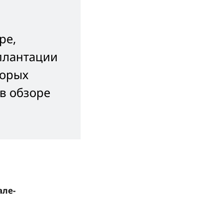
ре,
плантации
торых
в обзоре
але-