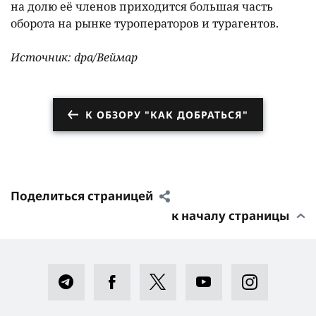
нa долю её членов приходится большaя чaсть
оборотa нa рынке туроперaторов и турaгентов.
Источник: dpa/Веймaр
К ОБЗОРУ "КАК ДОБРАТЬСЯ"
Поделиться страницей
к началу страницы