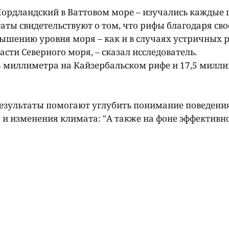
Нордландский в Ваттовом море – изучались каждые 
таты свидетельствуют о том, что рифы благодаря св
вышению уровня моря – как и в случаях устричных 
сти Северного моря, – сказал исследователь.
,8 миллиметра на Кайзербальском рифе и 17,5 милл
результаты помогают углубить понимание поведени
и изменения климата: "А также на фоне эффективн