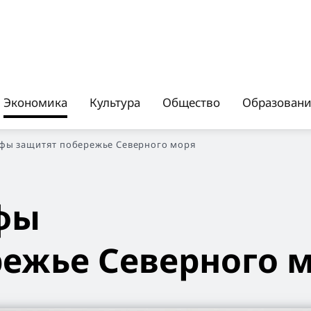
Экономика
Культура
Общество
Образован
фы защитят побережье Северного моря
фы
режье Северного 