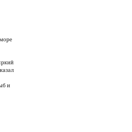
 море
яркий
сказал
ыб и