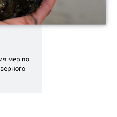
ия мер по
еверного
,