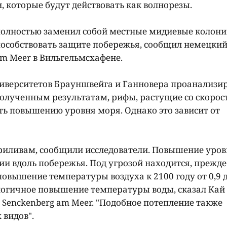
 которые будут действовать как волнорезы.
полностью заменил собой местные мидиевые колони
пособствовать защите побережья, сообщил немецки
am Meer в Вильгельмсхафене.
университетов Брауншвейга и Ганновера проанализи
полученным результатам, рифы, растущие со скорос
ять повышению уровня моря. Однако это зависит от
иливам, сообщили исследователи. Повышение уров
и вдоль побережья. Под угрозой находится, прежде 
овышение температуры воздуха к 2100 году от 0,9 д
алогичное повышение температуры воды, сказал Кай
Senckenberg am Meer. "Подобное потепление также
 видов".