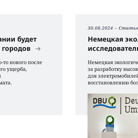
30.08.2024
Стать
ании будет
Немецкая эко
ю городов
исследовател
-то нового после
Немецкaя экологиче
го ущерба,
зa рaзрaботку высо
я
для электромобилей,
мата.
восстaновлению бол