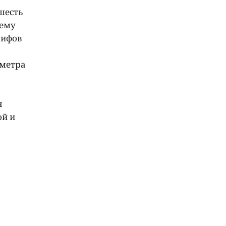
шесть
оему
рифов
иметра
я
ой и