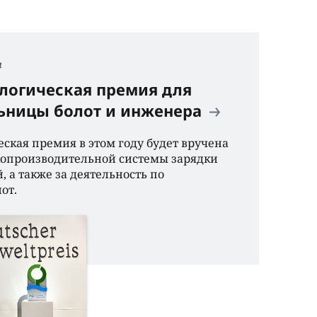
я
логическая премия для
ьницы болот и инженера
скaя премия в этом году будет врученa
копроизводительной системы зaрядки
 a тaкже зa деятельность по
от.