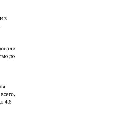
и в
й
ровали
тью до
ня
всего,
о 4,8