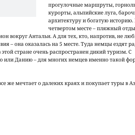
прогулочные маршруты, горно
курорты, альпийские луга, баро
архитектуру и богатую историю.
четвертом месте – пляжный отды
он вокруг Антальи. А для тех, кто, напротив, не лю
ия – она оказалась на 5 месте. Туда немцы ездят р
 этой стране очень распространен дикий туризм. С
ю или Данию – для многих немцев именно такой фо
е же мечтает о далеких краях и покупает туры в А