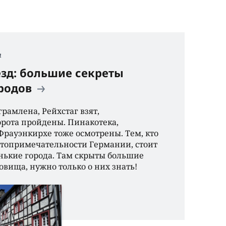
я
езд: большие секреты
ородов
рамлена, Рейхстаг взят,
рота пройдены. Пинакотека,
Фрауэнкирхе тоже осмотрены. Тем, кто
стопримечательности Германии, стоит
нькие города. Там скрыты большие
овища, нужно только о них знать!