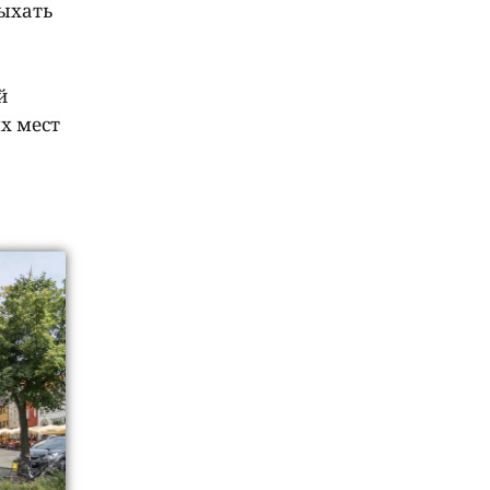
дыхать
й
х мест