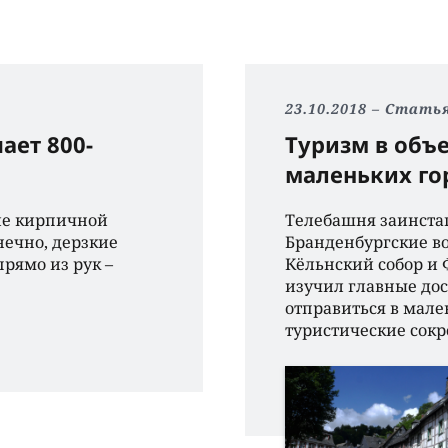
23.10.2018
Стать
ает 800-
Туризм в объ
маленьких г
ле кирпичной
Телебашня заинстаг
нечно, дерзкие
Бранденбургские во
рямо из рук –
Кёльнский собор и 
изучил главные до
отправиться в мале
туристические сокр