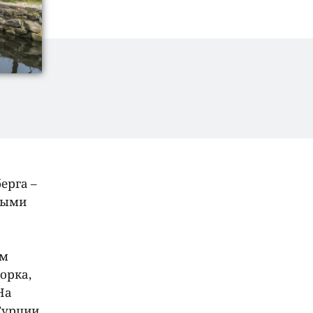
я
ерга –
мыми
ым
орка,
На
Турции