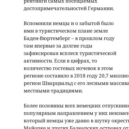
рейтинги самых посещаемых
достопримечательностей Германии.
Вспомнили немцы и о забытой было
ими в туристическом плане земле
Баден-Вюртемберг – в прошлом году
там впервые за долгие годы
зафиксирован всплеск туристической
активности. Если в цифрах, то
количество гостевых ночевок в этом
регионе составило в 2018 году 20,7 милл
регион Шварцвальд с его лесными масс
местными традициями.
Более половины всех немецких отпускник
популярным направлением у них неизменн
который немцы уже давно в шутку окрест
Майорке и других Балеарских островах от