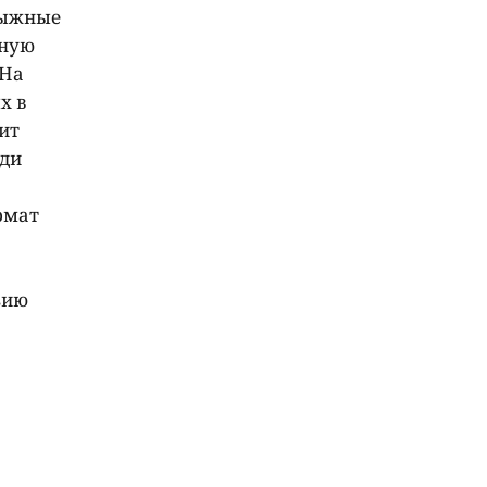
лыжные
чную
 На
х в
бит
ади
рмат
зию