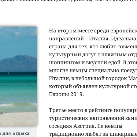
На втором месте среди европейс
направлений – Италия. Идеальна
страна для тех, кто любит совме
культурный досуг с пляжным от
шоппингом и вкусной едой. В это
многие немцы специально поедут
Италии, в небольшой городок Ма
который объявлен культурной с
Европы 2019.
Третье место в рейтинге популя
туристических направлений зан
соседняя Австрия. Ее немцы
традиционно любят за шикарны
 для отдыха