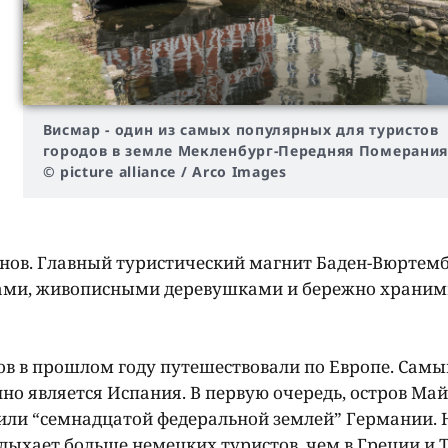
Висмар - один из самых популярных для туристов
городов в земле Мекленбург-Передняя Померани
© picture alliance / Arco Images
ионов. Главный туристический магнит Баден-Вюртемб
ивами, живописными деревушками и бережно храни
ов в прошлом году путешествовали по Европе. Сам
о является Испания. В первую очередь, остров Май
или “семнадцатой федеральной землей” Германии. 
дыхает больше немецких туристов, чем в Греции и 