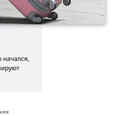
о начался,
нируют
ался