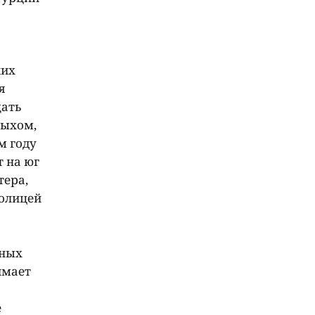
ких
я
щать
дыхом,
м году
 на юг
тера,
толицей
рных
имает
е