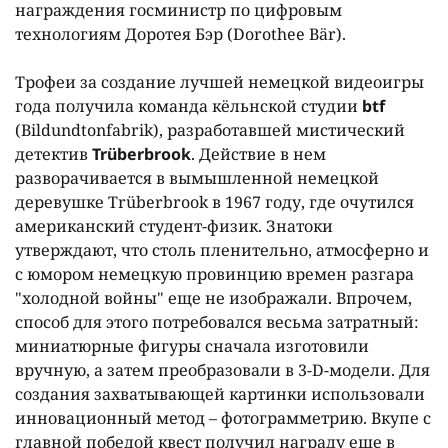
награждения госминистр по цифровым
технологиям Доротея Бэр (Dorothee Bär).
Трофеи за создание лучшей немецкой видеоигры
года получила команда кёльнской студии
btf
(Bildundtonfabrik), разработавшей мистический
детектив
Tr
ü
berbrook
. Действие в нем
разворачивается в вымышленной немецкой
деревушке Trüberbrook в 1967 году, где очутился
американский студент-физик. Знатоки
утверждают, что столь пленительно, атмосферно и
с юмором немецкую провинцию времен разгара
"холодной войны" еще не изображали. Впрочем,
способ для этого потребовался весьма затратный:
миниатюрные фигуры сначала изготовили
вручную, а затем преобразовали в 3-D-модели. Для
создания захватывающей картинки использовали
инновационный метод – фотограмметрию. Вкупе с
главной победой квест получил награду еще в