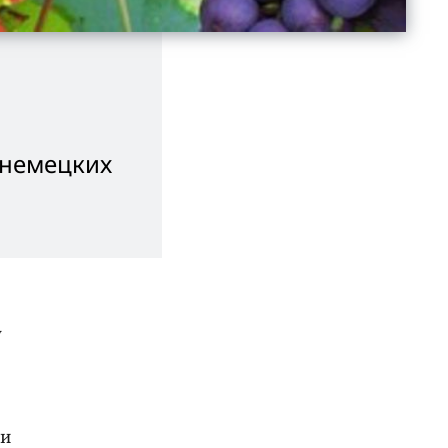
 немецких
у
ли