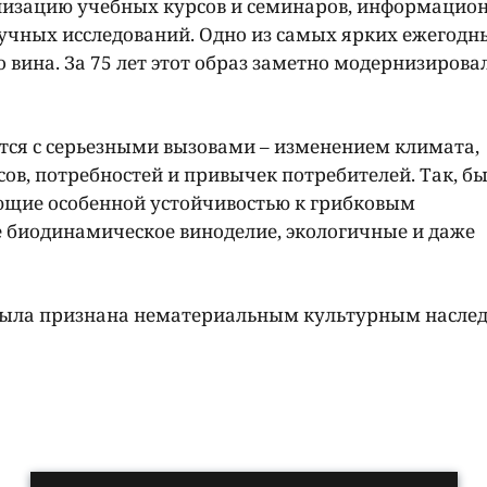
анизацию учебных курсов и семинаров, информацио
аучных исследований. Одно из самых ярких ежегодн
вина. За 75 лет этот образ заметно модернизировал
тся с серьезными вызовами – изменением климата,
в, потребностей и привычек потребителей. Так, б
ющие особенной устойчивостью к грибковым
 биодинамическое виноделие, экологичные и даже
и была признана нематериальным культурным насле