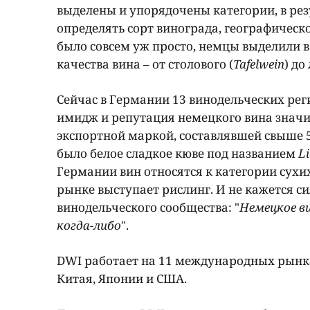
выделены и упорядочены категории, в рез
определять сорт винограда, географическ
было совсем уж просто, немцы выделили в 
качества вина – от столового (
Tafelwein
) до
Сейчас в Германии 13 винодельческих рег
имидж и репутация немецкого вина значи
экспортной маркой, составлявшей свыше
было белое сладкое кюве под названием
L
Германии вин относятся к категории сух
рынке выступает рислинг. И не кажется 
винодельческого сообщества: "
Немецкое ви
когда-либо
".
DWI работает на 11 международных рынка
Китая, Японии и США.