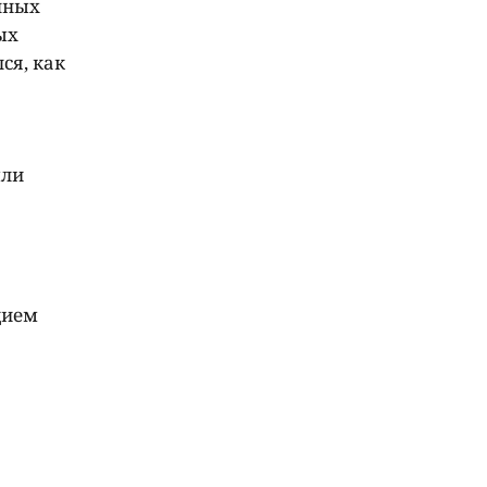
нных
ых
ся, как
ыли
дием