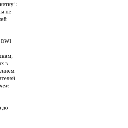
кетку":
бы не
ней
м DWI
инам,
х в
реннем
ителей
 чем
 до