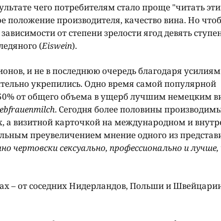
ультате чего потребителям стало проще "читать эти
ое положение производителя, качество вина. Но что
зависимости от степени зрелости ягод девять ступе
 ледяного (
Eiswein
).
ионов, и не в последнюю очередь благодаря усилия
тельно укрепились. Одно время самой популярной
 50% от общего объема в ущерб лучшим немецким в
iebfrauenmilch
. Сегодня более половины производимы
их, а визитной карточкой на международном и внут
сильным преувеличением мнение одного из представ
но чертовски сексуально, профессионально и лучше,
х – от соседних Нидерландов, Польши и Швейцарии