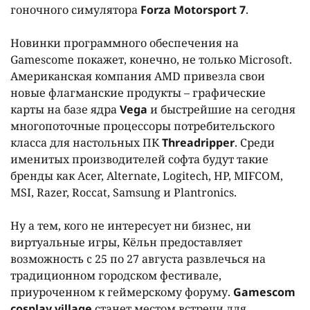
гоночного симулятора
Forza Motorsport 7
.
Новинки программного обеспечения на
Gamescome покажет, конечно, не только Microsoft.
Американская компания AMD привезла свои
новые флагманские продукты – графические
карты на базе ядра
Vega
и быстрейшие на сегодня
многопоточные процессоры потребительского
класса для настольных ПК
Threadripper
. Среди
именитых производителей софта будут такие
бренды как Acer, Alternate, Logitech, HP, MIFCOM,
MSI, Razer, Roccat, Samsung и Plantronics.
Ну а тем, кого не интересует ни бизнес, ни
виртуальные игры, Кёльн предоставляет
возможность c 25 по 27 августа развлечься на
традиционном городском фестивале,
приуроченном к геймерскому форуму.
Gamescom
cosplay village
станет местом встречи для