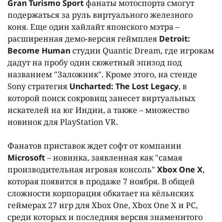
Gran Turismo Sport
фанаты мотоспорта смогут
подержаться за руль виртуального железного
коня. Еще один хайлайт японского мэтра –
расширенная демо-версия геймплея
Detroit:
Become Human
студии Quantic Dream, где игрокам
дадут на пробу один сюжетный эпизод под
названием "Заложник". Кроме этого, на стенде
Sony стратегия
Uncharted: The Lost Legacy
, в
которой поиск сокровищ занесет виртуальных
искателей на юг Индии, а также – множество
новинок для PlayStation VR.
Фанатов приставок ждет софт от компании
Microsoft
– новинка, заявленная как "самая
производительная игровая консоль"
Xbox One X
,
которая появится в продаже 7 ноября. В общей
сложности корпорация обкатает на кёльнских
геймерах 27 игр для Xbox One, Xbox One X и PC,
среди которых и последняя версия знаменитого