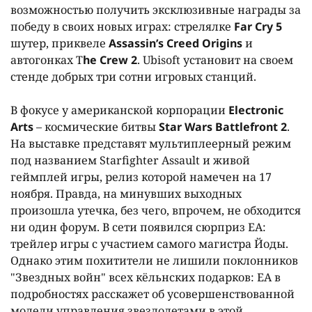
возможностью получить эксклюзивные награды за
победу в своих новых играх: стрелялке
Far Cry 5
шутер, приквеле
Assassin’s Creed Origins
и
автогонках T
he Crew 2
. Ubisoft установит на своем
стенде добрых три сотни игровых станций.
В фокусе у американской корпорации
Electronic
Arts
– космические битвы
Star Wars Battlefront 2
.
На выставке представят мультиплеерный режим
под названием Starfighter Assault и живой
геймплей игры, релиз которой намечен на 17
ноября. Правда, на минувших выходных
произошла утечка, без чего, впрочем, не обходится
ни один форум. В сети появился сюрприз ЕА:
трейлер игры с участием самого магистра Йоды.
Однако этим похитители не лишили поклонников
"Звездных войн" всех кёльнских подарков: ЕА в
подробностях расскажет об усовершенствованной
модели управления звездолетами в этой