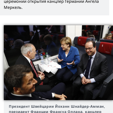
церемонии открытия канцлер Германии Ангела
Меркель.
Президент Швейцарии Йоханн Шнайдер-Амман,
президент Франции Франсуа Олланд, канцлер