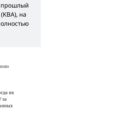
а прошлый
(KBA), на
полностью
коло
огда их
 за
ванных