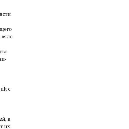
асти
ущего
 вяло.
тво
ни-
ult с
й, в
т их