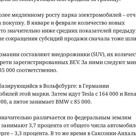
олее медленному росту парка электромобилей – отч
 покупку. В январе и феврале количество новых
 что значительно ниже средних показателей предыд
осле сокращения субсидий продажи сначала тоже шли
мании составляют внедорожники (SUV), их количес
 трети зарегистрированных BEV. За ними следуют ми
5 000 соответственно.
 базирующийся в Вольфсбурге: в Германии
илей этой марки. Затем идут Tesla с 164 000 и Rena
000, а пятое занимает BMW с 85 000.
значительно различается по федеральным землям
 занимают 3,7 процента от общего числа автомобиле
ерге – 3,3 процента. В то же время в Саксонии-Анхаль