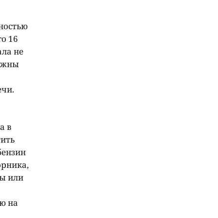
ностью
о 16
ала не
олжны
ечи.
а в
тить
бензин
орника,
ты или
ю на