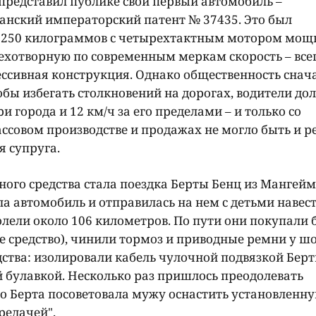
 представил публике свой первый автомобиль –
анский императорский патент № 37435. Это был
м 250 килограммов с четырехтактным мотором мощ
ехотворную по современным меркам скорость – всег
рессивная конструкция. Однако общественность снач
обы избегать столкновений на дорогах, водители д
и города и 12 км/ч за его пределами – и только со
совом производстве и продажах не могло быть и р
я супруга.
ого средства стала поездка Берты Бенц из Мангейм
ла автомобиль и отправилась на нем с детьми навес
лели около 106 километров. По пути они покупали 
ее средство), чинили тормоз и приводные ремни у ш
дства: изолировали кабель чулочной подвязкой Бер
булавкой. Несколько раз пришлось преодолевать
го Берта посоветовала мужу оснастить установленну
редачей".