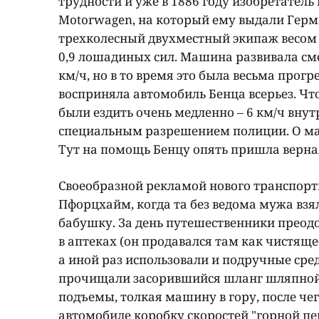
трудности и уже в 1886 году изобретатель
Motorwagen, на который ему выдали Герм
трехколесный двухместный экипаж весо
0,9 лошадиных сил. Машина развивала см
км/ч, но в то время это была весьма прог
восприняла автомобиль Бенца всерьез. Чт
были ездить очень медленно – 6 км/ч внутр
специальным разрешением полиции. О мас
Тут на помощь Бенцу опять пришла верна
Своеобразной рекламой нового транспортн
Пфорцхайм, когда та без ведома мужа взя
бабушку. За день путешественники преодо
в аптеках (он продавался там как чистящ
а иной раз использовали и подручные сре
прочищали засорившийся шланг шляпной 
подъемы, толкая машину в гору, после че
автомобиле коробку скоростей "горной пе