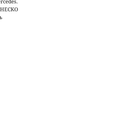
rcedes.
 ЮНЕСКО
ь