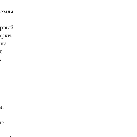
земля
ервый
арки,
 на
о
ь
м.
ые