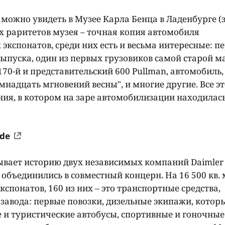
 можно увидеть в Музее Карла Бенца в Ладенбурге (
х раритетов музея – точная копия автомобиля
х экспонатов, среди них есть и весьма интересные: п
выпуска, один из первых грузовиков самой старой м
70-й и представительский 600 Pullman, автомобиль,
надцать мгновений весны", и многие другие. Все эт
ния, в котором на заре автомобилизации находилас
de
зывает историю двух независимых компаний Daimler
м объединились в совместный концерн. На 16 500 кв. 
спонатов, 160 из них – это транспортные средства,
завода: первые повозки, дизельные экипажи, котор
е и туристические автобусы, спортивные и гоночные