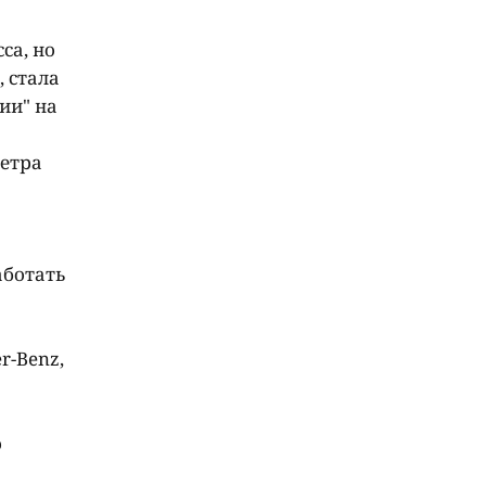
са, но
, стала
ии" на
етра
аботать
r-Benz,
о