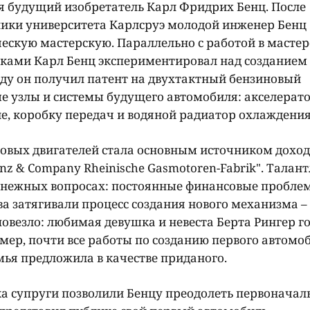
ся будущий изобретатель Карл Фридрих Бенц. После
ики университета Карлсруэ молодой инженер Бенц
ескую мастерскую. Параллельно с работой в масте
ками Карл Бенц экспериментировал над созданием
году он получил патент на двухтактный бензиновый
ые узлы и системы будущего автомобиля: акселерато
е, коробку передач и водяной радиатор охлаждения
новых двигателей стала основным источником дохо
nz & Company Rheinische Gasmotoren-Fabrik". Талан
 денежных вопросах: постоянные финансовые пробле
ва затягивали процесс создания нового механизма –
повезло: любимая девушка и невеста Берта Рингер г
мер, почти все работы по созданию первого автомо
мья предложила в качестве приданого.
ка супруги позволили Бенцу преодолеть первонача