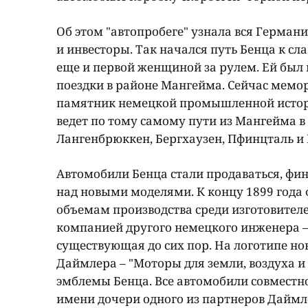
Об этом "автопробеге" узнала вся Германи
и инвесторы. Так начался путь Бенца к сла
еще и первой женщиной за рулем. Ей был
поездки в районе Мангейма. Сейчас мемо
памятник немецкой промышленной истор
ведет по тому самому пути из Мангейма в
Лангенбрюккен, Бергхаузен, Пфинцталь и
Автомобили Бенца стали продаваться, фин
над новыми моделями. К концу 1899 года 
объемам производства среди изготовителе
компанией другого немецкого инженера –
существующая до сих пор. На логотипе н
Даймлера – "Моторы для земли, воздуха и
эмблемы Бенца. Все автомобили совместно
имени дочери одного из партнеров Даймл