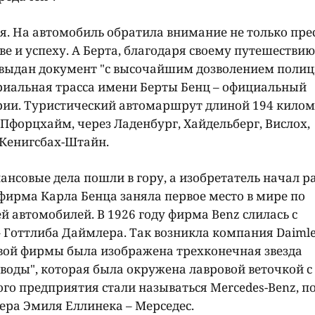
я. На автомобиль обратила внимание не только прес
ве и успеху. А Берта, благодаря своему путешествию
 выдан документ "с высочайшим дозволением полиц
риальная трасса имени Берты Бенц – официальный
ии. Туристический автомаршрут длиной 194 килом
 Пфорцхайм, через Ладенбург, Хайдельберг, Вислох,
 Кенигсбах-Штайн.
ансовые дела пошли в гору, а изобретатель начал р
фирма Карла Бенца заняла первое место в мире по
й автомобилей. В 1926 году фирма Benz слилась с
 Готтлиба Даймлера. Так возникла компания Daimle
овой фирмы была изображена трехконечная звезда
 воды", которая была окружена лавровой веточкой с
го предприятия стали называться Mercedes-Benz, п
ера Эмиля Еллинека – Мерседес.