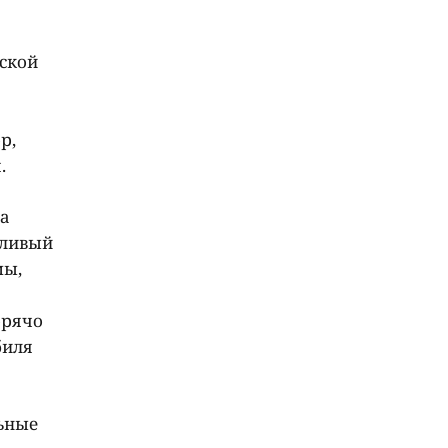
рской
р,
.
да
тливый
мы,
орячо
биля
льные