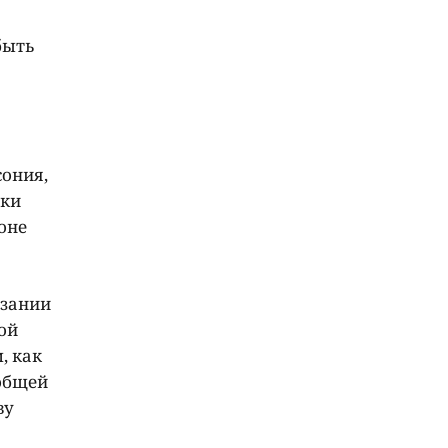
быть
сония,
жки
оне
азании
ой
, как
 общей
ву