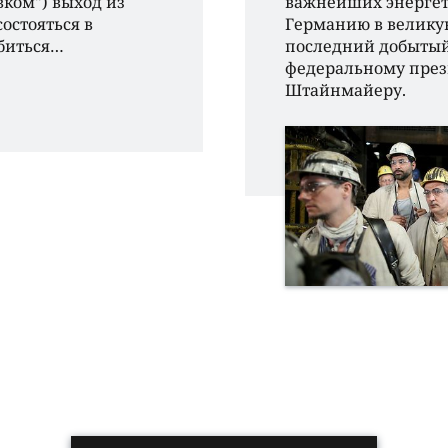
вком") выход из
важнейших энергет
остояться в
Германию в велику
обиться…
последний добытый
федеральному през
Штайнмайеру.