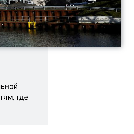
льной
тям, где