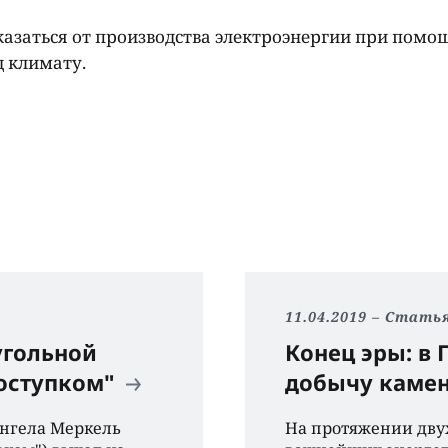
казаться от производства электроэнергии при помо
д климату.
11.04.2019
Стать
угольной
Конец эры: в
поступком"
добычу камен
Ангела Меркель
На протяжении дву