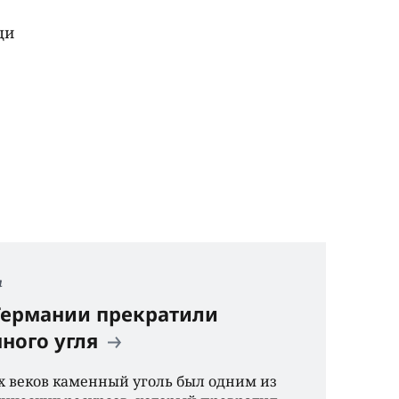
щи
я
 Германии прекратили
ного угля
х веков каменный уголь был одним из