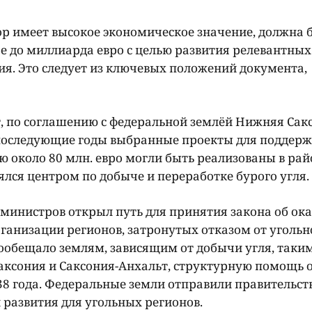
ор имеет высокое экономическое значение, должна 
е до миллиарда евро с целью развития релевантных
я. Это следует из ключевых положений документа,
, по соглашению с федеральной землёй Нижняя Сак
 последующие годы выбранные проекты для поддер
 около 80 млн. евро могли быть реализованы в рай
лся центром по добыче и переработке бурого угля.
министров открыл путь для принятия закона об ок
анизации регионов, затронутых отказом от угольн
ообещало землям, зависящим от добычи угля, таким
Саксония и Саксония-Анхальт, структурную помощь
038 года. Федеральные земли отправили правительст
 развития для угольных регионов.