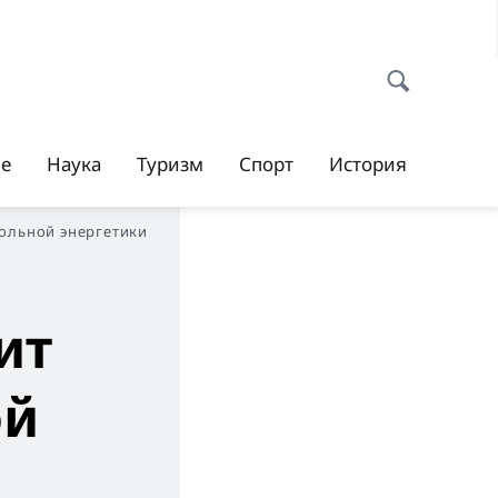
ие
Наука
Туризм
Спорт
История
ольной энергетики
ит
ой