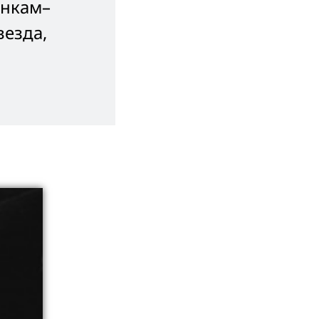
енкам–
везда,