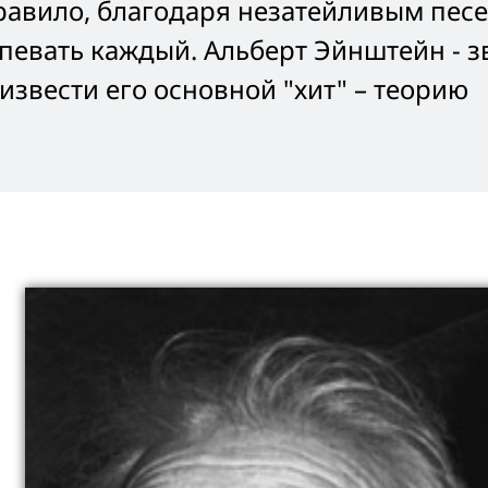
правило, благодаря незатейливым пес
евать каждый. Альберт Эйнштейн - з
извести его основной "хит" – теорию