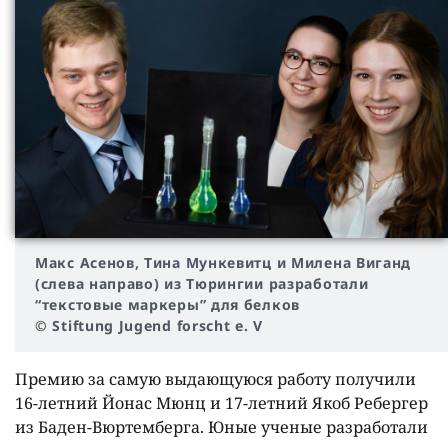
Макс Асенов, Тина Мункевитц и Милена Виганд
(слева направо) из Тюрингии разработали
“текстовые маркеры” для белков
© Stiftung Jugend forscht e. V
Премию за самую выдающуюся работу получили
16-летний Йонас Мюнц и 17-летний Якоб Ребергер
из Баден-Вюртемберга. Юные ученые разработали