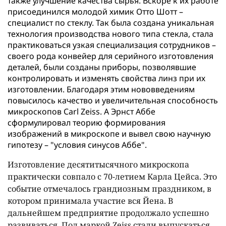
также улучшение качества сырья. Вскоре к их работе
присоединился молодой химик Отто Шотт –
специалист по стеклу. Так была создана уникальная
технология производства нового типа стекла, стала
практиковаться узкая специализация сотрудников –
своего рода конвейер для серийного изготовления
деталей, были созданы приборы, позволявшие
контролировать и изменять свойства линз при их
изготовлении. Благодаря этим нововведениям
повысилось качество и увеличительная способность
микроскопов Carl Zeiss. А Эрнст Аббе
сформулировал теорию формирования
изображений в микроскопе и вывел свою научную
гипотезу – "условия синусов Аббе".
Изготовление десятитысячного микроскопа
практически совпало с 70-летием Карла Цейса. Это
событие отмечалось грандиозным праздником, в
котором принимала участие вся Йена. В
дальнейшем предприятие продолжало успешно
развиваться. Под маркой Zeiss стали выпускаться