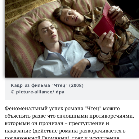
Кадр из фильма "Чтец" (2008)
© picture-alliance/ dpa
Феноменальный успех романа "Чтец" можно
объяснить разве что сплошными противоречиями,
которыми он пронизан – преступление и
наказание (действие романа разворачивается в
послевоенной Германии), грех и искупление,