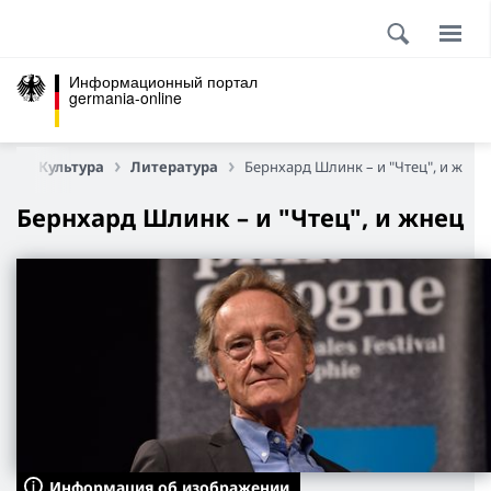
Информационный портал
germania-online
ца
Культура
Литература
Бернхард Шлинк – и "Чтец", и жнец
Бернхард Шлинк – и "Чтец", и жнец
Информация об изображении