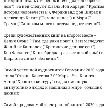
Штефани Шталь ("Ребëнок в тебе должен обрести
дом"). За ней следуют Юваль Ной Харари ("Краткая
история человечества"), Фердинанд фон Ширах и
Александр Клюге ("Тем не менее") и Мэри Л.
Трамп ("Слишком много и всегда недостаточно").
Среди художественных книг на втором месте –
Делия Оуэнс ("Там, где раки поют"). Затем следуют
Жан-Люк Банналек ("Бретонские деликатесы"),
Кен Фоллетт ("Кингсбридж – рассвет новой эры") и
Шарлотта Линк ("Без вины").
Самой успешной аудиокнигой Германии 2020 года
стала "Страна Качества 2.0" Марка-Уве Клинга.
Автор "Хроники кенгуру" создал смешную
антиутопию о людях и машинах в мире "больших
данных".
Самой продаваемой электронной книгой 2020 года