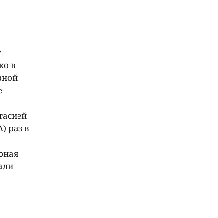
.
ко в
рной
е
тасией
) раз в
рная
али