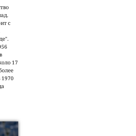
ство
ад.
ит с
.
де".
956
в
коло 17
более
 1970
да