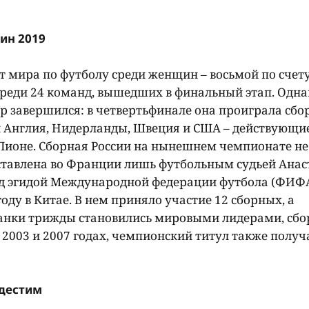
ин 2019
 мира по футболу среди женщин – восьмой по счету
реди 24 команд, вышедших в финальный этап. Одна
ир завершился: в четвертьфинале она проиграла сбо
и Англия, Нидерланды, Швеция и США – действующи
Лионе. Сборная России на нынешнем чемпионате не
тавлена во Франции лишь футбольным судьей Анас
д эгидой Международной федерации футбола (ФИФА
году в Китае. В нем приняло участие 12 сборных, а
анки трижды становились мировыми лидерами, сбо
 2003 и 2007 годах, чемпионский титул также получ
ндестим