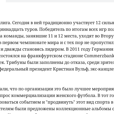
слига. Сегодня в ней традиционно участвует 12 сил
одиннадцать туров. Победитель по итогам всех игр п
а команды, занявшие 11 и 12 места, уходят во Втор
в первом чемпионате мира и с тех пор не пропустил
и дважды становясь лидером. В 2011 году Германия
остоялся на франкфуртском стадионе Commerzbank
ек. Трибуны были заполнены до отказа, среди зрите
федеральный президент Кристиан Вульф, экс-канцл
али, что по организации это было лучшее меропри
вопрос коммерциализации женского футбола. В тот г
ваться событием и "продвинуть" этот вид спорта в
ителям были предложены коллекционные альбомы 