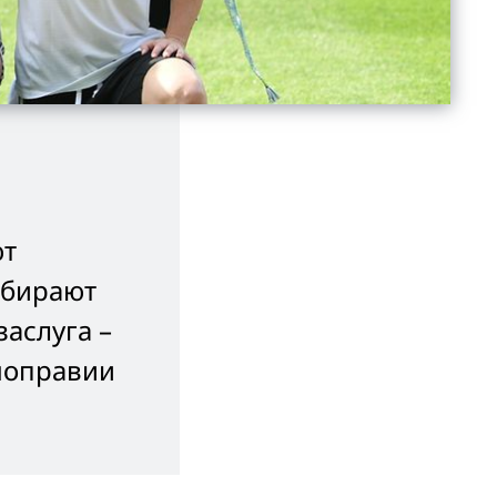
ют
обирают
заслуга –
вноправии