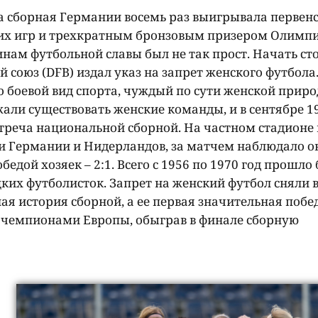
 сборная Германии восемь раз выигрывала первен
их игр и трехкратным бронзовым призером Олимпи
нам футбольной славы был не так прост. Начать сто
й союз (DFB) издал указ на запрет женского футбола
о боевой вид спорта, чуждый по сути женской приро
жали существовать женские команды, и в сентябре 1
треча национальной сборной. На частном стадионе 
ки Германии и Нидерландов, за матчем наблюдало о
едой хозяек – 2:1. Всего с 1956 по 1970 год прошло 
их футболисток. Запрет на женский футбол сняли в
ая история сборной, а ее первая значительная побе
и чемпионами Европы, обыграв в финале сборную