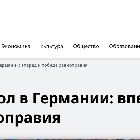
Экономика
Культура
Общество
Образован
ермании: вперед к победе равноправия
л в Германии: вп
оправия