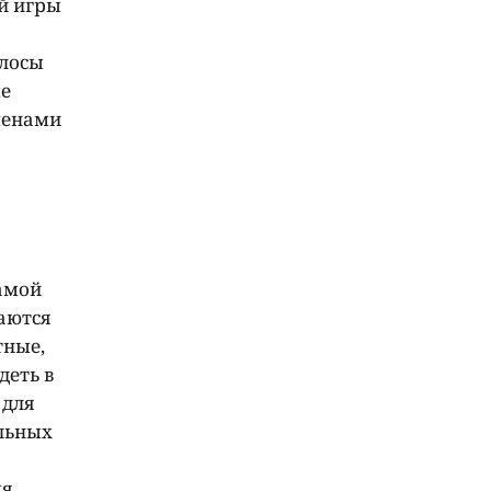
й игры
олосы
ые
менами
амой
таются
тные,
деть в
 для
льных
мя