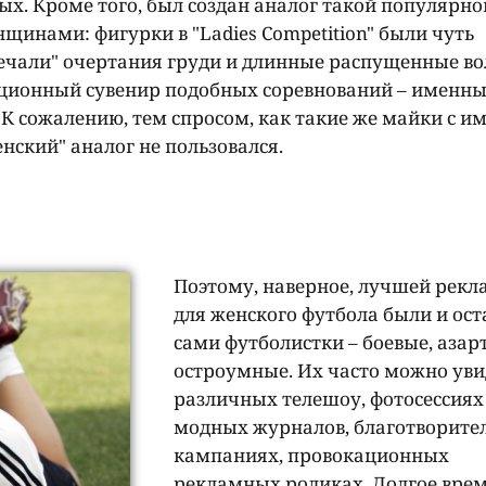
х. Кроме того, был создан аналог такой популярно
щинами: фигурки в "Ladies Competition" были чуть
вечали" очертания груди и длинные распущенные в
иционный сувенир подобных соревнований – именн
К сожалению, тем спросом, как такие же майки с и
ский" аналог не пользовался.
Поэтому, наверное, лучшей рекл
для женского футбола были и ос
сами футболистки – боевые, азар
остроумные. Их часто можно уви
различных телешоу, фотосессиях
модных журналов, благотворите
кампаниях, провокационных
рекламных роликах. Долгое вре