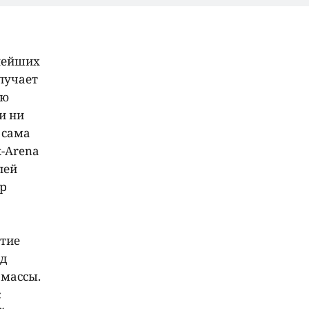
ьнейших
олучает
ую
и ни
 сама
-Arena
лей
ер
ятие
од
 массы.
с