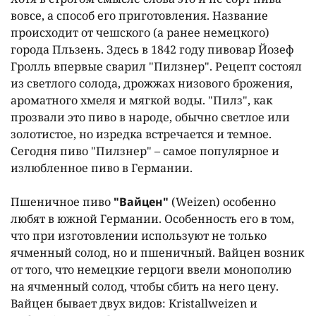
вовсе, а способ его приготовления. Название
происходит от чешского (а ранее немецкого)
города Пльзень. Здесь в 1842 году пивовар Йозеф
Гролль впервые сварил "Пилзнер". Рецепт состоял
из светлого солода, дрожжах низового брожения,
ароматного хмеля и мягкой воды. "Пилз", как
прозвали это пиво в народе, обычно светлое или
золотистое, но изредка встречается и темное.
Сегодня пиво "Пилзнер" – самое популярное и
излюбленное пиво в Германии.
Пшеничное пиво
"Вайцен"
(Weizen) особенно
любят в южной Германии. Особенность его в том,
что при изготовлении используют не только
ячменный солод, но и пшеничный. Вайцен возник
от того, что немецкие герцоги ввели монополию
на ячменный солод, чтобы сбить на него цену.
Вайцен бывает двух видов: Kristallweizen и