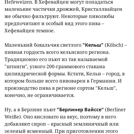
Hefeweizen. В Хефевайцен могут попадаться
маленькие частички дрожжей, Кристаллвайцен
же обычно фильтруют. Некоторые пиволюбы
предпочитают и особый вид этого пива –
Хефевайцен темное.
Маленький бокальчик светлого
"Кельш"
(Kölsch) –
пивная гордость всего кельнского региона.
Традиционно его пьют из так называемой
"штанги", узкого 200-граммового стакана
цилиндрической формы. Кстати, Кельн – город, в
котором больше всего пивоварен в Германии. И
производство пива в регионе сортом "Кельш",
конечно, не ограничивается.
Ну, а в Берлине пьют
"Берлинер Вайссе"
(Berliner
Weiße). Оно кисловато на вкус, поэтому в него
добавляют сироп – красный земляничный или
зеленый ясменный. При приготовлении этого