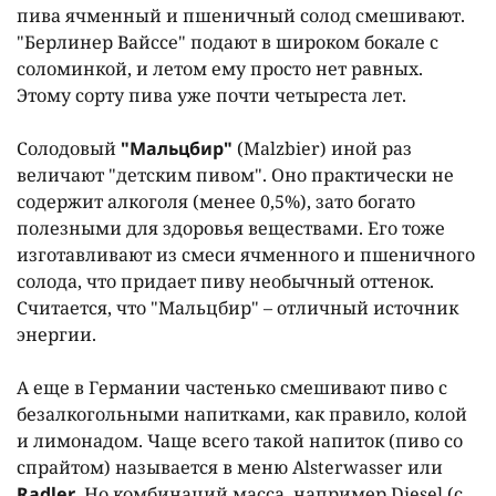
пива ячменный и пшеничный солод смешивают.
"Берлинер Вайссе" подают в широком бокале с
соломинкой, и летом ему просто нет равных.
Этому сорту пива уже почти четыреста лет.
Солодовый
"Мальцбир"
(Malzbier) иной раз
величают "детским пивом". Оно практически не
содержит алкоголя (менее 0,5%), зато богато
полезными для здоровья веществами. Его тоже
изготавливают из смеси ячменного и пшеничного
солода, что придает пиву необычный оттенок.
Считается, что "Мальцбир" – отличный источник
энергии.
А еще в Германии частенько смешивают пиво с
безалкогольными напитками, как правило, колой
и лимонадом. Чаще всего такой напиток (пиво со
спрайтом) называется в меню Alsterwasser или
Radler
. Но комбинаций масса, например Diesel (с