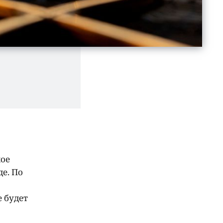
кое
е. По
 будет