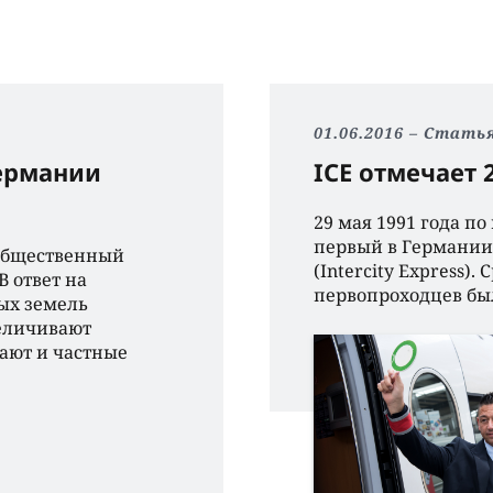
01.06.2016
Стать
ермании
ICE отмечает 
29 мая 1991 года п
первый в Германии
общественный
(Intercity Express)
В ответ на
первопроходцев бы
ых земель
величивают
тают и частные