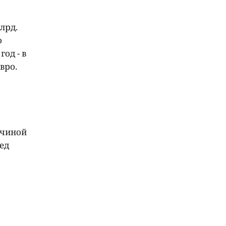
лрд.
о
од - в
вро.
ичиной
ед