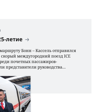
я
25-летие
о маршруту Бонн – Кассель отправился
 скорый междугородний поезд ICE
. Среди почетных пассажиров-
ли представители руководства…