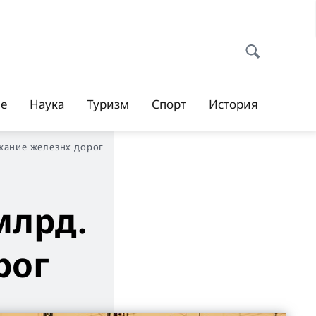
ие
Наука
Туризм
Спорт
История
жание железнх дорог
млрд.
рог