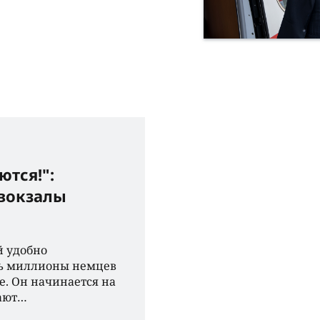
ются!":
вокзалы
й удобно
нь миллионы немцев
е. Он начинается на
чают…