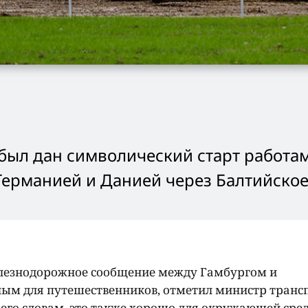
был дан символический старт работа
Германией и Данией через Балтийское
лезнодорожное сообщение между Гамбургом и
ным для путешественников, отметил министр транс
его словам, это также хорошо для окружающей сре