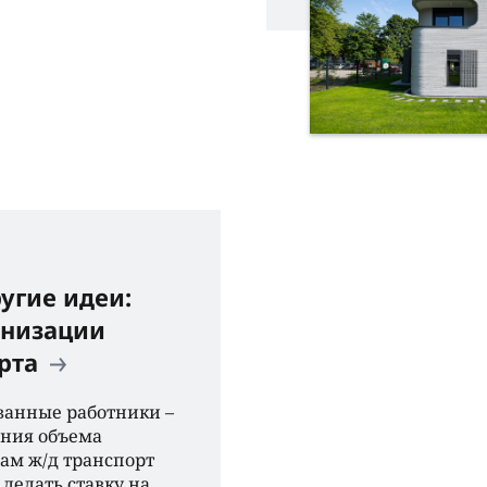
ругие идеи:
анизации
орта
ванные работники –
ения объема
сам ж/д транспорт
делать ставку на