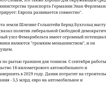
министерства транспорта Германии Энак Ферлеман
трирует: Европа развивается совместно".
та земли Шлезвиг-Гольштейн Бернд Бухгольц высту
 – сказал политик либеральной Свободной демократи
ртный узел Фемарнбельта имеет огромный потенциал
вники являются "громким меньшинством", и он
дущем.
ы по рытью траншеи для тоннеля. С сентября работ
льство 18-километрового автомобильного и
вершить в 2029 году. Дания потратит на строитель
ания - 3,5 млрд. евро на автомобильное и