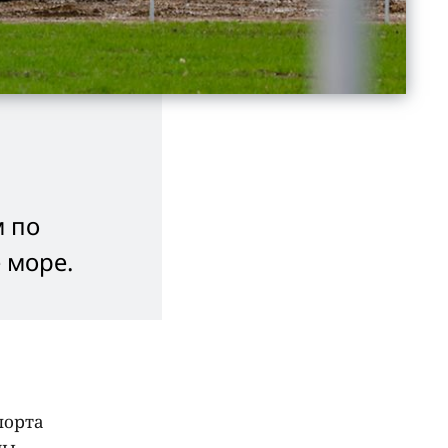
м по
 море.
порта
ды.