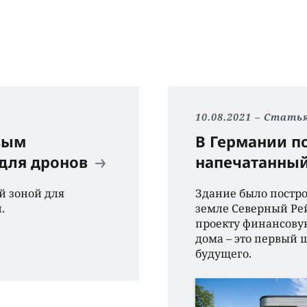
10.08.2021
Стать
овым
В Германии п
для дронов
напечатанный
й зоной для
Здание было постро
.
земле Северный Рей
проекту финансовую
дома – это первый 
будущего.