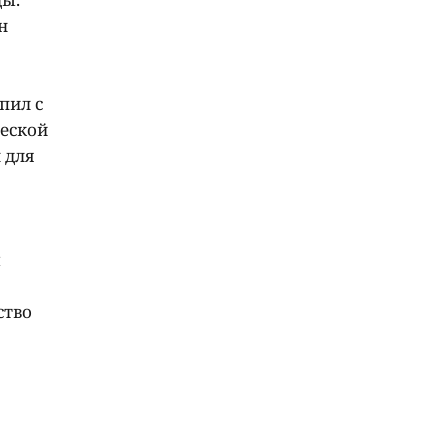
н
пил с
ческой
 для
ы
ство