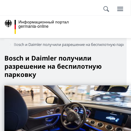
Информационный портал
germania-online
или
Bosch и Daimler получили разрешение на беспилотную парков
Bosch и Daimler получили
разрешение на беспилотную
парковку