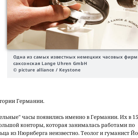
Одна из самых известных немецких часовых фирм
саксонская Lange Uhren GmbH
© picture alliance / Keystone
тории Германии.
ельные" часы появились именно в Германии. Их в 1
большой конторы, которая занималась работами по
ьца из Нюрнберга неизвестно. Теолог и гуманист Й