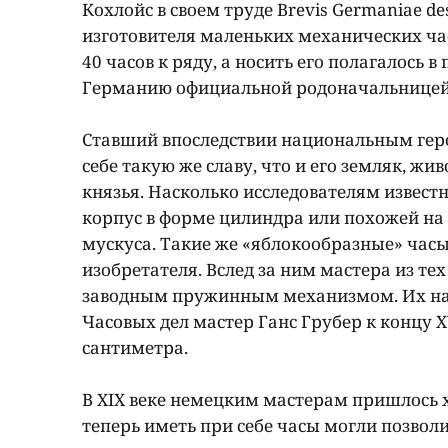
Кохлойс в своем труде Brevis Germaniae de
изготовителя маленьких механических час
40 часов к ряду, а носить его полагалось в
Германию официальной родоначальницей ч
Ставший впоследствии национальным геро
себе такую же славу, что и его земляк, ж
князья. Насколько исследователям извест
корпус в форме цилиндра или похожей на
мускуса. Такие же «яблокообразные» час
изобретателя. Вслед за ним мастера из те
заводным пружинным механизмом. Их назыв
Часовых дел мастер Ганс Грубер к концу 
сантиметра.
В XIX веке немецким мастерам пришлось 
теперь иметь при себе часы могли позволи