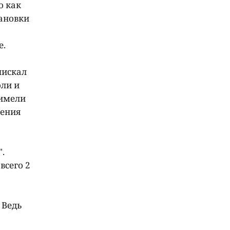
о как
тановки
е.
нискал
оли и
 имели
нения
.
всего 2
 Ведь