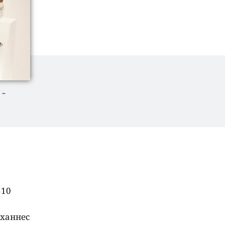
 –
510
оханнес