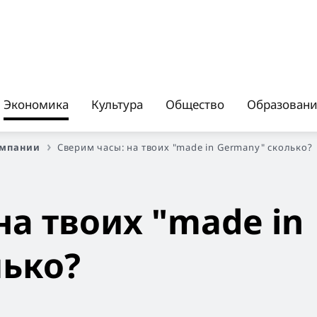
Экономика
Культура
Общество
Образован
омпании
Сверим часы: на твоих "made in Germany" сколько?
на твоих "made in
лько?