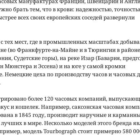
часовых мануфактурах Франции, Швейцарии и Англи
жно брать тем, что в крови: надежностью, точность
трее всех своих европейских соседей развернули
 с тех мест, где в промышленных масштабах добыва
не (во Франкфурте-на-Майне и в Тюрингии в районе
ония, Судетские горы), на реке Изар (Бавария, предг
он Мюнстера и Эссена) и на юге у самой кромки
 Немецкие цеха по производству часов и часовых 
.
трировано более 120 часовых компаний, выпускаю
вкус и кошелек. Например, саксонская часовая ком
нована в 1845 году, производит наручные и карманн
з лучших в мире. Несколько моделей этого бренда я
ример, модель Tourbograph стоит примерно 580 00