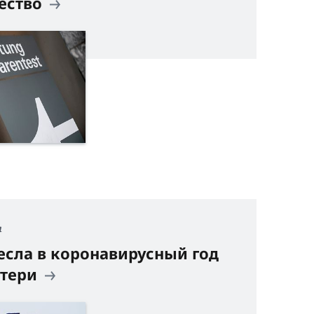
ество
я
есла в коронавирусный год
отери