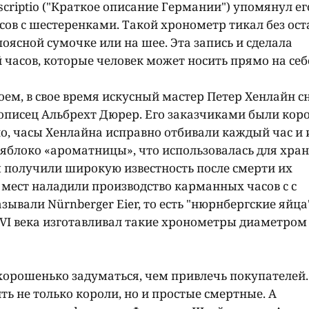
scriptio ("Краткое описание Германии") упомянул ег
ов c шестеренками. Такой хронометр тикал без ос
 поясной сумочке или на шее. Эта запись и сделала
асов, которые человек может носить прямо на себ
ем, в свое время искусный мастер Петер Хенлайн с
ивописец Альбрехт Дюрер. Его заказчиками были кор
но, часы Хенлайна исправно отбивали каждый час и
 яблоко «ароматницы», что использовалась для хра
ы получили широкую известность после смерти их
х мест наладили производство карманных часов c с
али Nürnberger Eier, то есть "нюрнбергские яйца"
XVI века изготавливал такие хронометры диаметром 
хорошенько задуматься, чем привлечь покупателей.
ть не только короли, но и простые смертные. А