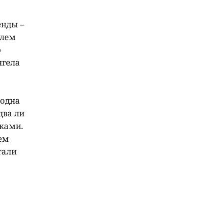
енды –
елем
о
нгела
 одна
два ли
ками.
ем
тали