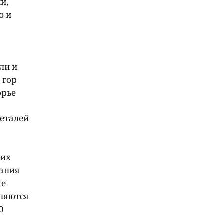
и,
ю и
ли и
 гор
орье
деталей
щих
пания
ые
вляются
0