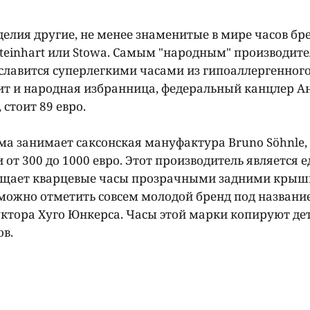
делия другие, не менее знаменитые в мире часов бр
n, Steinhart или Stowa. Самым "народным" производит
я славится суперлегкими часами из гипоаллергенног
сит и народная избранница, федеральный канцлер А
 стоит 89 евро.
а занимает саксонская мануфактура Bruno Söhnle,
от 300 до 1000 евро. Этот производитель является е
снащает кварцевые часы прозрачными задними крыш
можно отметить совсем молодой бренд под названи
руктора Хуго Юнкерса. Часы этой марки копируют де
в.