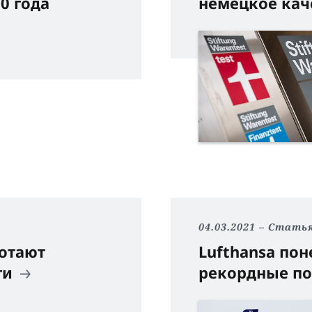
0 года
немецкое кач
04.03.2021
Стать
отают
Lufthansa пон
ги
рекордные п