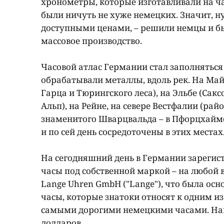
хронометры, которые изготавливали на 
были ничуть не хуже немецких. Значит, ну
доступными ценами, – решили немцы и быс
массовое производство.
Часовой атлас Германии стал заполняться
обрабатывали металлы, вдоль рек. На Май
Гарца и Тюрингского леса), на Эльбе (Сакс
Альп), на Рейне, на севере Вестфалии (рай
знаменитого Шварцвальда – в Пфорцхайме.
и по сей день сосредоточены в этих местах
На сегодняшний день в Германии зарегис
часы под собственной маркой – на любой 
Lange Uhren GmbH ("Lange"), что была ос
часы, которые знатоки относят к одним и
самыми дорогими немецкими часами. Нап
долларов.