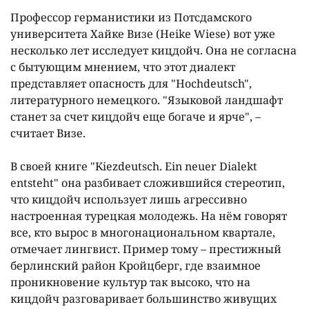
Профессор германистики из Потсдамского
университета Хайке Визе (Heike Wiese) вот уже
несколько лет исследует кицдойч. Она не согласна
с бытующим мнением, что этот диалект
представляет опасность для "Hochdeutsch",
литературного немецкого. "Языковой ландшафт
станет за счет кицдойч еще богаче и ярче", –
считает Визе.
В своей книге "Kiezdeutsch. Ein neuer Dialekt
entsteht" она разбивает сложившийся стереотип,
что кицдойч использует лишь агрессивно
настроенная турецкая молодежь. На нём говорят
все, кто вырос в многонациональном квартале,
отмечает лингвист. Пример тому – престижный
берлинский район Кройцберг, где взаимное
проникновение культур так высоко, что на
кицдойч разговаривает большинство живущих