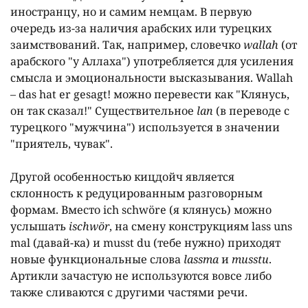
иностранцу, но и самим немцам. В первую
очередь из-за наличия арабских или турецких
заимствований. Так, например, словечко
wallah
(от
арабского "у Аллаха") употребляется для усиления
смысла и эмоциональности высказывания. Wallah
– das hat er gesagt! можно перевести как "Клянусь,
он так сказал!" Существительное
lan
(в переводе с
турецкого "мужчина") используется в значении
"приятель, чувак".
Другой особенностью кицдойч является
склонность к редуцированным разговорным
формам. Вместо ich schwöre (я клянусь) можно
услышать
ischwör
, на смену конструкциям lass uns
mal (давай-ка) и musst du (тебе нужно) приходят
новые функциональные слова
lassma
и
musstu
.
Артикли зачастую не используются вовсе либо
также сливаются с другими частями речи.